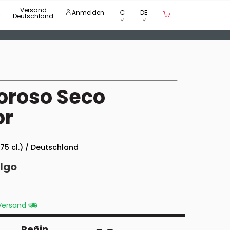
Versand
Anmelden
€
DE
Deutschland
oroso Seco
or
 75 cl.) / Deutschland
lgo
 Versand
Peñin