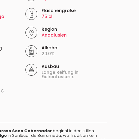
Flaschengröße
go
75 cl.
Region
Andalusien
g
Alkohol
20.0%
Ausbau
Lange Reifung in
Eichenfässern.
ºC
oroso Seco Gobernador
beginnt in den stillen
lgo
in Sanlúcar de Barrameda, wo Tradition kein