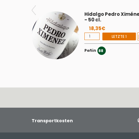
Hidalgo Pedro Ximén
- 50 cl.
18,35€
LETZTE 1
Peñin
88
Transportkosten