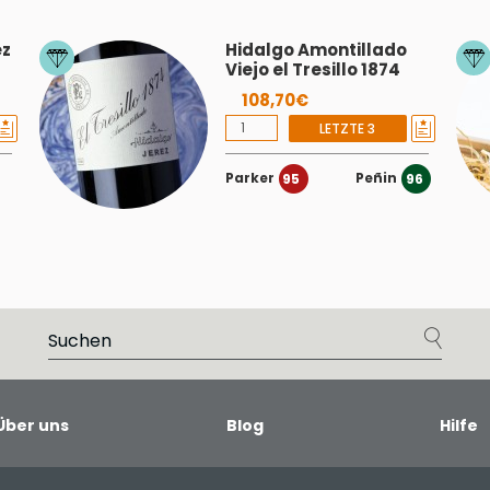
ez
Hidalgo Amontillado
Viejo el Tresillo 1874
108,70€
LETZTE 3
Parker
Peñin
95
96
Über uns
Blog
Hilfe