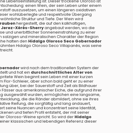
e Lebenseinstellung ist. Dieser trockene Oloroso ist
ntscheidung: einen Wein, der sein Leben unter einem
rstoff auszusetzen, um einen längeren oxidativen
Dieser wohlüberlegte und respektvolle Übergang
öhnliche Struktur und Tiefe. Der Wein wird
Trauben
hergestellt, die auf den kalkhaltigen,
 Jerez-Xérès-Sherry
angebaut werden, wo die
ise und unerbittlicher Sonneneinstrahlung zu einer
en salzigen und mineralischen Charakter der Region
che halten den
Hidalgo Oloroso Seco Gobernador
erühmten Hidalgo Oloroso Seco Villapanés, was seine
reicht.
obernador
wird nach dem traditionellen System der
ellt und hat ein
durchschnittliches Alter von
pritete Wein beginnt sein Leben mit einer kurzen
m Flor-Schleier, aber schon bald geht er zu einer
lung über, bei der Sauerstoff und Zeit als Bildhauer
e Fässer aus amerikanischer Eiche, die aufgrund ihrer
tig ausgewählt wurden, ermöglichen eine langsame,
twicklung, die die Ränder abmildert, ohne sie ihres
tive Reifung, die sorgfältig und lang andauert,
nert seine Nuancen und konzentriert seine Identität,
enen und tiefen Profil entsteht, der mit seiner
er Oloroso-Weine spricht. So wird der
Hidalgo
einer klassischen und lebendigen Referenz dieser