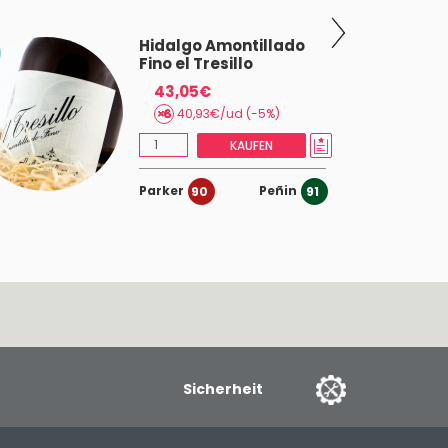
Hidalgo Amontillado
Fino el Tresillo
43,05€
40,93€/ud (-5%)
KAUFEN
Parker
Peñin
90
91
Sicherheit