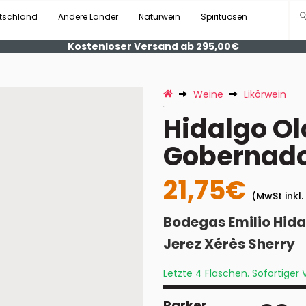
tschland
Andere Länder
Naturwein
Spirituosen
Kostenloser Versand ab 295,00€
Weine
Likörwein
Hidalgo Ol
Gobernad
21,75€
(MwSt inkl.
Bodegas Emilio Hida
Jerez Xérès Sherry
Letzte 4 Flaschen. Sofortiger
Parker