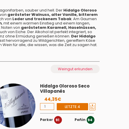
agonifarben, sauber und hell. Der
Hidalgo Oloroso
 von
gerösteter Walnuss, alter Vanille, bitterem
ch von
Leder und trockenem Tabak
. Am Gaumen
h
, mit einem warmen Einstieg und einem langen,
t Noten von
geröstetem Karamell, Haselnüssen,
ch von Eiche. Der Alkohol ist perfekt integriert, so
eganz ohne Ermüdung genießen können.
Der Hidalgo
st hervorragend zu Wildgerichten, gereiftem Käse
in Wein für alle, die wissen, was die Zeit zu sagen hat.
Weingut erkunden
Hidalgo Oloroso Seco
Villapanés
44,35€
LETZTE 4
Parker
Peñin
91
94