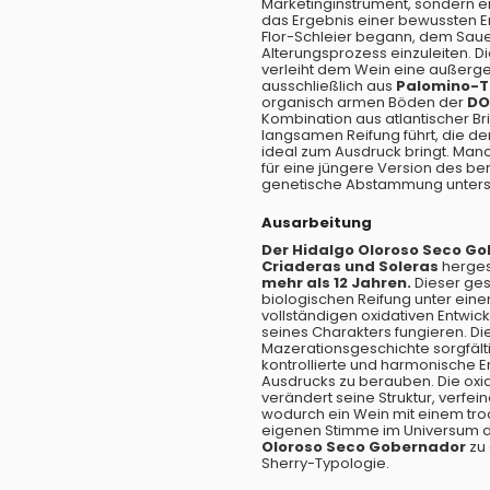
Marketinginstrument, sondern ein
das Ergebnis einer bewussten E
Flor-Schleier begann, dem Saue
Alterungsprozess einzuleiten. 
verleiht dem Wein eine außergew
ausschließlich aus
Palomino-
organisch armen Böden der
DO
Kombination aus atlantischer Br
langsamen Reifung führt, die d
ideal zum Ausdruck bringt. Man
für eine jüngere Version des b
genetische Abstammung unterst
Ausarbeitung
Der Hidalgo Oloroso Seco G
Criaderas und Soleras
hergest
mehr als 12 Jahren.
Dieser ges
biologischen Reifung unter eine
vollständigen oxidativen Entwick
seines Charakters fungieren. Di
Mazerationsgeschichte sorgfäl
kontrollierte und harmonische En
Ausdrucks zu berauben. Die oxida
verändert seine Struktur, verfei
wodurch ein Wein mit einem trock
eigenen Stimme im Universum d
Oloroso Seco Gobernador
zu 
Sherry-Typologie.