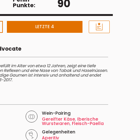
90
Punkte:
LETZTE 4
Advocate
llt im Alter von etwa 12 Jahren, zeigt eine tiefe
en Reflexen und eine Nase von Tabak und Haselnüssen.
undige Gaumen ist intensiv und anhaltend und endet
3-2017.
Wein-Pairing
Gereifter Käse
,
Iberische
Wurstwaren
,
Fleisch-Paella
Gelegenheiten
Aperitiv