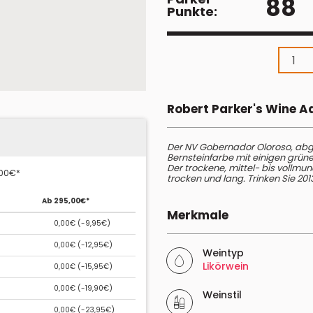
88
Punkte:
Robert Parker's Wine 
Der NV Gobernador Oloroso, abgefü
Bernsteinfarbe mit einigen grün
Der trockene, mittel- bis vollm
,00€*
trocken und lang. Trinken Sie 201
Ab 295,00€*
Merkmale
0,00€ (
-9,95€
)
0,00€ (
-12,95€
)
Weintyp
Likörwein
0,00€ (
-15,95€
)
0,00€ (
-19,90€
)
Weinstil
0,00€ (
-23,95€
)