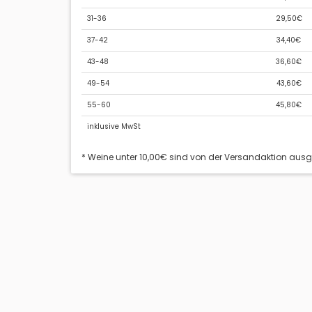
31-36
29,50€
37-42
34,40€
43-48
36,60€
49-54
43,60€
55-60
45,80€
inklusive MwSt
* Weine unter 10,00€ sind von der Versandaktion aus