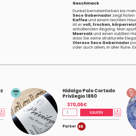
Geschmack
Dunkel bernsteinfarben bis mah
Seco Gobernador
zeigt Noten
Kaffee
und einem leichten Hau
ist er
voll, trocken, körperreic
anhaltenden Abgang. Man spür
Meersalz
und einen subtilen Hau
dass Sie seine strukturelle El
Oloroso Seco Gobernador
pas
oder auch allein, in aller Ruhe. E
ez
Hidalgo Palo Cortado
Privilegio 1860
370,06€
KAUFEN
Parker
98