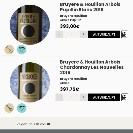
Bruyere & Houillon Arbois
Pupillin Blanc 2015
Bruyere Houillon
Arbois Pupillin
393,00€
-
+
AUSVERKAUFT
Bruyere & Houillon Arbois
Chardonnay Les Nouvelles
2016
Bruyere Houillon
Arbois
397,75€
-
+
AUSVERKAUFT
Zeigen
1
bis
10
von
10