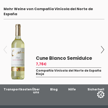
Mehr Weine von Compañía Vinícola del Norte de
España
7
a
Cune Blanco Semidulce
7,76€
Compañía Vinícola del Norte de España
Rioja
Transportkosten
Über
Blog
Hilfe
Sicherheit
uns