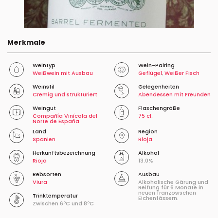
Merkmale
Weintyp
Wein-Pairing
Weißwein mit Ausbau
Geflügel
,
Weißer Fisch
Weinstil
Gelegenheiten
Cremig und strukturiert
Abendessen mit Freunden
Weingut
Flaschengröße
Compañía Vinícola del
75 cl.
Norte de España
Land
Region
Spanien
Rioja
Herkunftsbezeichnung
Alkohol
Rioja
13.0%
Rebsorten
Ausbau
Viura
Alkoholische Gärung und
Reifung für 6 Monate in
neuen französischen
Trinktemperatur
Eichenfässern.
Zwischen 6ºC und 8ºC