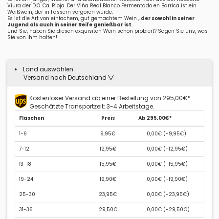
Viura der D.O. Ca. Rioja. Der Viña Real Blanco Fermentado en Barrica ist ein
Weißwein, der in Fässern vergoren wurde.
Es ist die Art von einfachem, gut gemachtem Wein
, der sowohl in seiner
Jugend als auch in seiner Reife genießbar ist
.
Und Sie, haben Sie diesen exquisiten Wein schon probiert? Sagen Sie uns, was
Sie von ihm halten!
Land auswählen:
Versand nach Deutschland
Kostenloser Versand ab einer Bestellung von 295,00€*
Geschätzte Transportzeit: 3-4 Arbeitstage.
Flaschen
Preis
Ab 295,00€*
1-6
9,95€
0,00€ (
-9,95€
)
7-12
12,95€
0,00€ (
-12,95€
)
13-18
15,95€
0,00€ (
-15,95€
)
19-24
19,90€
0,00€ (
-19,90€
)
25-30
23,95€
0,00€ (
-23,95€
)
31-36
29,50€
0,00€ (
-29,50€
)