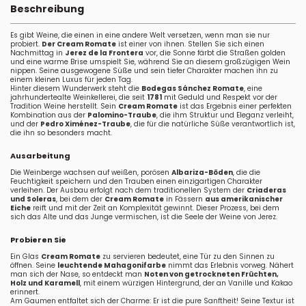
Beschreibung
Es gibt Weine, die einen in eine andere Welt versetzen, wenn man sie nur
probiert.
Der Cream Romate
ist einer von ihnen. Stellen Sie sich einen
Nachmittag in
Jerez de la Frontera
vor, die Sonne färbt die Straßen golden
und eine warme Brise umspielt Sie, während Sie an diesem großzügigen Wein
nippen. Seine ausgewogene Süße und sein tiefer Charakter machen ihn zu
einem kleinen Luxus für jeden Tag.
Hinter diesem Wunderwerk steht die
Bodegas Sánchez Romate
, eine
jahrhundertealte Weinkellerei, die seit
1781
mit Geduld und Respekt vor der
Tradition Weine herstellt. Sein
Cream Romate
ist das Ergebnis einer perfekten
Kombination aus der
Palomino-Traube
, die ihm Struktur und Eleganz verleiht,
und der
Pedro Ximénez-Traube
, die für die natürliche Süße verantwortlich ist,
die ihn so besonders macht.
Ausarbeitung
Die Weinberge wachsen auf weißen, porösen
Albariza-Böden
, die die
Feuchtigkeit speichern und den Trauben einen einzigartigen Charakter
verleihen. Der Ausbau erfolgt nach dem traditionellen System der
Criaderas
und Soleras
, bei dem der
Cream Romate
in Fässern
aus amerikanischer
Eiche
reift und mit der Zeit an Komplexität gewinnt. Dieser Prozess, bei dem
sich das Alte und das Junge vermischen, ist die Seele der Weine von Jerez.
Probieren Sie
Ein Glas
Cream Romate
zu servieren bedeutet, eine Tür zu den Sinnen zu
öffnen. Seine
leuchtende Mahagonifarbe
nimmt das Erlebnis vorweg. Nähert
man sich der Nase, so entdeckt man
Noten von getrockneten Früchten,
Holz und Karamell
, mit einem würzigen Hintergrund, der an Vanille und Kakao
erinnert.
Am Gaumen entfaltet sich der Charme: Er ist die pure Sanftheit! Seine Textur ist