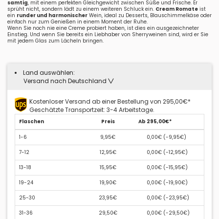
samtig
, mit einem perfekten Gleichgewicht zwischen Süße und Frische. Er
sprüht nicht, sondern lädt zu einem weiteren Schluck ein.
Cream Romate
ist
ein
runder und harmonischer
Wein, ideal zu Desserts, Blauschimmelkäse oder
einfach nur zum Genießen in einem Moment der Ruhe.
Wenn Sie noch nie eine Creme probiert haben, ist dies ein ausgezeichneter
Einstieg. Und wenn Sie bereits ein Liebhaber von Sherryweinen sind, wird er Sie
mit jedem Glas zum Lächeln bringen.
Land auswählen:
Versand nach Deutschland
Kostenloser Versand ab einer Bestellung von 295,00€*
Geschätzte Transportzeit: 3-4 Arbeitstage.
Flaschen
Preis
Ab 295,00€*
1-6
9,95€
0,00€ (
-9,95€
)
7-12
12,95€
0,00€ (
-12,95€
)
13-18
15,95€
0,00€ (
-15,95€
)
19-24
19,90€
0,00€ (
-19,90€
)
25-30
23,95€
0,00€ (
-23,95€
)
31-36
29,50€
0,00€ (
-29,50€
)