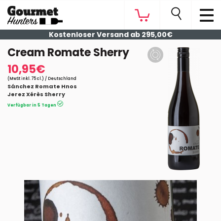
Kostenloser Versand ab 295,00€
Cream Romate Sherry
10,95€
(MwSt inkl. 75 cl.) / Deutschland
Sánchez Romate Hnos
Jerez Xérès Sherry
Verfügbar in 5 Tagen