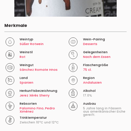
Merkmale
Weintyp
Wein-Pairing
Süßer Rotwein
Desserts
Weinstil
Gelegenheiten
Rot
Nach dem Essen
Weingut
Flaschengröße
Sánchez Romate Hnos
75 cl.
Land
Region
Spanien
Andalusien
Herkunftsbezeichnung
Alkohol
Jerez Xérès Sherry
17.0%
Rebsorten
Ausbau
Palomino Fino
,
Pedro
5 Jahre lang in Fässern
Ximénez
aus amerikanischer Eiche
gereift.
Trinktemperatur
Zwischen 10ºC und 12ºC