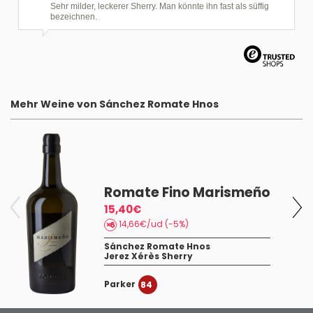
Sehr milder, leckerer Sherry. Man könnte ihn fast als süffig
bezeichnen.
Mehr Weine von Sánchez Romate Hnos
Romate Fino Marismeño
15,40€
14,66€/ud (-5%)
Sánchez Romate Hnos
Jerez Xérès Sherry
Parker
84