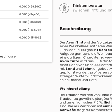
Trinktemperatur
0,00€ (
-29,50€
)
Zwischen 14ºC und 16
0,00€ (
-34,40€
)
0,00€ (
-36,60€
)
Beschreibung
0,00€ (
-43,60€
)
0,00€ (
-45,80€
)
Der
Avan Tinto
ist der Vorzeig
einer Weinkellerei mit tiefen Wu
Juan Manuel Burgos in
Fuentel
Aufgabe gemacht, die Weinbautra
geschlossen.
einzigartigem Charakter zu ver
Avan Tinto
wird aus 100%
Tinta
einer Höhe von über 900 Meter
mit
Sand
und
Lehm
angebaut we
gepflanzt wurden, profitieren 
strengen Wintern und trockenen
seine Frische und Tiefe.
Weinherstellung
Die Trauben werden von Hand in 
Trauben zu gewährleisten. Der 
und amerikanischen (10 %)
Eic
sind. Dieses Verfahren mit
einh
Schwefel
trägt zur Komplexitä