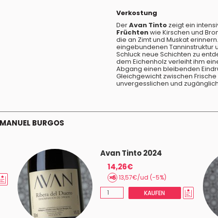
Verkostung
Der
Avan Tinto
zeigt ein inten
Früchten
wie Kirschen und Brom
die an Zimt und Muskat erinnern
eingebundenen Tanninstruktur un
Schluck neue Schichten zu ent
dem Eichenholz verleiht ihm eine
Abgang einen bleibenden Eindru
Gleichgewicht zwischen Frisch
unvergesslichen und zugängliche
N MANUEL BURGOS
Avan Tinto 2024
14,26€
13,57€/ud (-5%)
KAUFEN