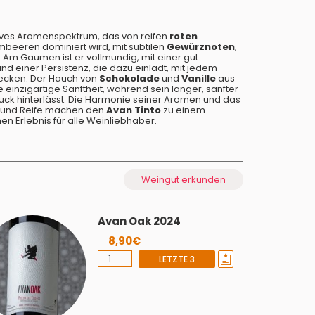
sives Aromenspektrum, das von reifen
roten
beeren dominiert wird, mit subtilen
Gewürznoten
,
. Am Gaumen ist er vollmundig, mit einer gut
d einer Persistenz, die dazu einlädt, mit jedem
decken. Der Hauch von
Schokolade
und
Vanille
aus
 einzigartige Sanftheit, während sein langer, sanfter
ck hinterlässt. Die Harmonie seiner Aromen und das
e und Reife machen den
Avan Tinto
zu einem
n Erlebnis für alle Weinliebhaber.
Weingut erkunden
Avan Oak 2024
8,90€
LETZTE 3