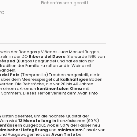
Eichenfässern gereift.
ºC
ewein der Bodegas y Viñedos Juan Manuel Burgos,
rzeln in der DO
Ribera del Duero
. Sie wurde 1996 von
césped
(Burgos) gegründet und hat es sich zur
dition der Familie zu retten und in Weine mit
wandeln.
 del País
(Tempranillo) Trauben hergestellt, die in
n über dem Meeresspiegel auf
kalkhaltigen
Böden
rden. Die Rebstöcke, die vor 20 bis 40 Jahren
von einem extremen
kontinentalen Klima
mit
 Sommern. Dieses Terroir verleiht dem Avan Tinto
Kisten geerntet, um die höchste Qualität der
Wein wird
12 Monate lang in
französischen (90 %)
henfässern
ausgebaut, wobei 50 % der Fässer neu
eimischer Hefegärung
und
minimalem
Einsatz von
t und Ausgewogenheit des
Avan Tinto
bei.