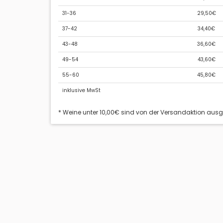
31-36
29,50€
37-42
34,40€
43-48
36,60€
49-54
43,60€
55-60
45,80€
inklusive MwSt
* Weine unter 10,00€ sind von der Versandaktion aus