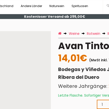
tschland
Andere Länder
Naturwein
Spirituosen
Kostenloser Versand ab 295,00€
Weine
Rotwein
Avan Tinto
14,01€
(MwSt inkl.
Bodegas y Viñedos 
Ribera del Duero
Weitere Jahrgänge:
Letzte Flasche. Sofortiger Ve