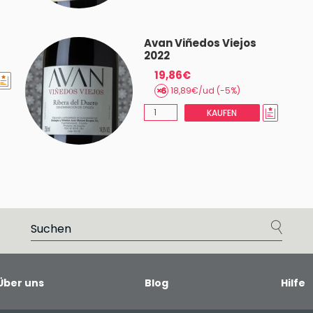
Avan Viñedos Viejos
2022
19,86€
18,89€/ud (-5%)
KAUFEN
Über uns
Blog
Hilfe