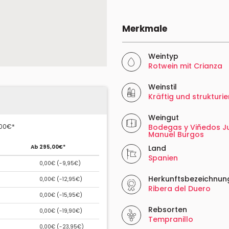
Merkmale
Weintyp
Rotwein mit Crianza
Weinstil
Kräftig und strukturie
Weingut
,00€*
Bodegas y Viñedos J
Manuel Burgos
Ab 295,00€*
Land
Spanien
0,00€ (
-9,95€
)
Herkunftsbezeichnun
0,00€ (
-12,95€
)
Ribera del Duero
0,00€ (
-15,95€
)
Rebsorten
0,00€ (
-19,90€
)
Tempranillo
0,00€ (
-23,95€
)