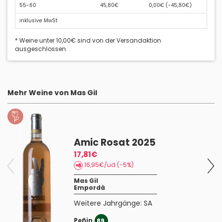
55-60
45,80€
0,00€ (
-45,80€
)
inklusive MwSt
* Weine unter 10,00€ sind von der Versandaktion
ausgeschlossen.
Mehr Weine von Mas Gil
Amic Rosat 2025
17,81€
16,95€/ud (-5%)
Mas Gil
Empordà
Weitere Jahrgänge:
SA
Peñin
89