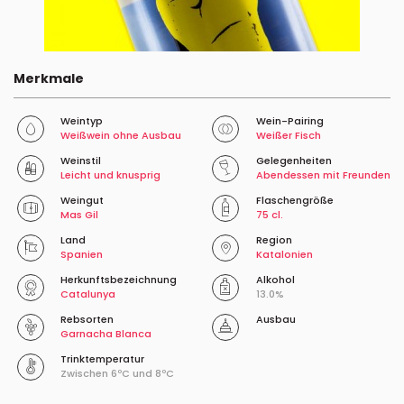
Merkmale
Weintyp
Wein-Pairing
Weißwein ohne Ausbau
Weißer Fisch
Weinstil
Gelegenheiten
Leicht und knusprig
Abendessen mit Freunden
Weingut
Flaschengröße
Mas Gil
75 cl.
Land
Region
Spanien
Katalonien
Herkunftsbezeichnung
Alkohol
Catalunya
13.0%
Rebsorten
Ausbau
Garnacha Blanca
Trinktemperatur
Zwischen 6ºC und 8ºC