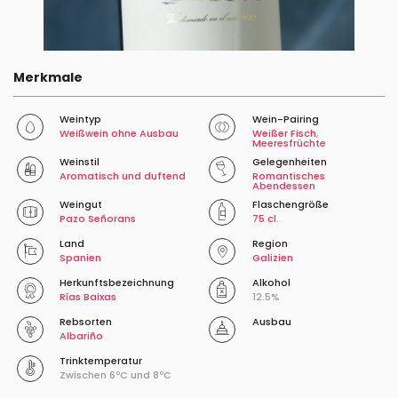
Merkmale
Weintyp
Wein-Pairing
Weißwein ohne Ausbau
Weißer Fisch
,
Meeresfrüchte
Weinstil
Gelegenheiten
Aromatisch und duftend
Romantisches
Abendessen
Weingut
Flaschengröße
Pazo Señorans
75 cl.
Land
Region
Spanien
Galizien
Herkunftsbezeichnung
Alkohol
Rías Baixas
12.5%
Rebsorten
Ausbau
Albariño
Trinktemperatur
Zwischen 6ºC und 8ºC