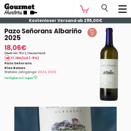
Kostenloser Versand ab 295,00€
Pazo Señorans Albariño
2025
18,06€
(MwSt inkl. 75 cl.) / Deutschland
17,18€/ud (-5%)
Pazo Señorans
Rías Baixas
Weitere Jahrgänge:
2024
,
2003
Verfügbar in 3 Tagen