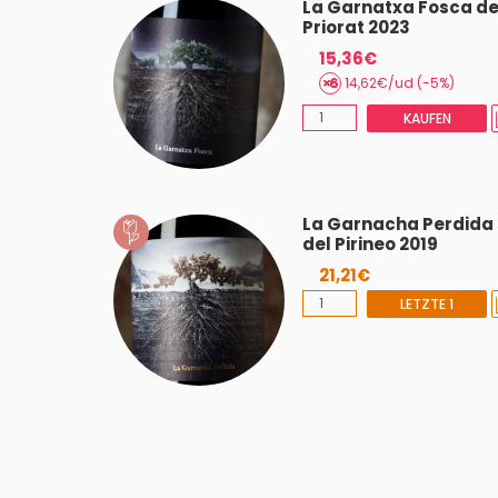
Fosca del
La Garnatxa Fosca de
Priorat 2023
15,36€
14,62€/ud (-5%)
TZTE 3
KAUFEN
La Garnacha Perdida
del Pirineo 2019
21,21€
LETZTE 1