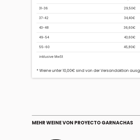
31-36
29,50€
37-42
34,40€
43-48
36,60€
49-54
43,60€
55-60
45,80€
inklusive MwSt
* Weine unter 10,00€ sind von der Versandaktion aus
MEHR WEINE VON PROYECTO GARNACHAS