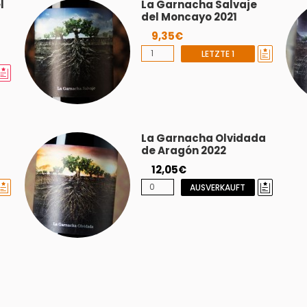
l
La Garnacha Salvaje
del Moncayo 2021
9,35€
LETZTE 1
La Garnacha Olvidada
de Aragón 2022
12,05€
AUSVERKAUFT