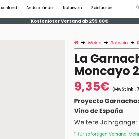
tschland
Andere Länder
Naturwein
Spirituosen
Kostenloser Versand ab 295,00€
Weine
Rotwein
La Garnach
Moncayo 2
9,35€
(MwSt inkl. 
Proyecto Garnacha
Vino de España
Weitere Jahrgänge:
11 für sofortigen Versand. Meh