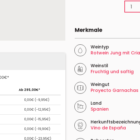
Merkmale
Weintyp
Rotwein Jung mit Cri
Weinstil
Fruchtig und saftig
,00€*
Weingut
Proyecto Garnachas
Ab 295,00€*
0,00€ (
-9,95€
)
Land
Spanien
0,00€ (
-12,95€
)
0,00€ (
-15,95€
)
Herkunftsbezeichnun
Vino de España
0,00€ (
-19,90€
)
0,00€ (
-23,95€
)