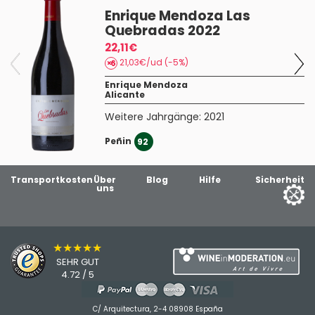
Enrique Mendoza Las
Quebradas 2022
22,11€
21,03€/ud (-5%)
Enrique Mendoza
Alicante
Weitere Jahrgänge:
2021
Peñin
3
92
Transportkosten
Über
Blog
Hilfe
Sicherheit
uns
★★★★★
SEHR GUT
4.72 / 5
C/ Arquitectura, 2-4 08908 España