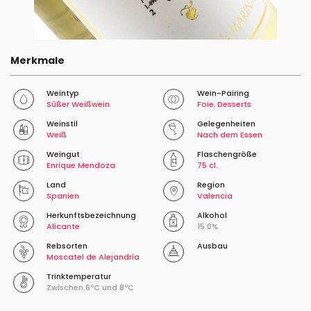
Merkmale
Weintyp
Wein-Pairing
Süßer Weißwein
Foie
,
Desserts
Weinstil
Gelegenheiten
Weiß
Nach dem Essen
Weingut
Flaschengröße
Enrique Mendoza
75 cl.
Land
Region
Spanien
Valencia
Herkunftsbezeichnung
Alkohol
Alicante
15.0%
Rebsorten
Ausbau
Moscatel de Alejandría
Trinktemperatur
Zwischen 6ºC und 8ºC