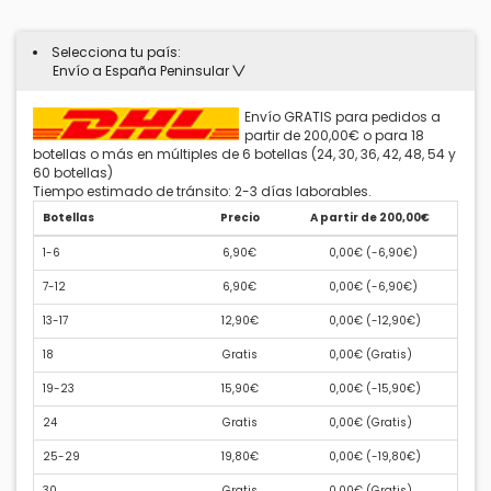
Selecciona tu país:
Envío a España Peninsular
Envío GRATIS para pedidos a
partir de 200,00€ o para 18
botellas o más en múltiples de 6 botellas (24, 30, 36, 42, 48, 54 y
60 botellas)
Tiempo estimado de tránsito: 2-3 días laborables.
Botellas
Precio
A partir de 200,00€
1-6
6,90€
0,00€ (
-6,90€
)
7-12
6,90€
0,00€ (
-6,90€
)
13-17
12,90€
0,00€ (
-12,90€
)
18
Gratis
0,00€ (
Gratis
)
19-23
15,90€
0,00€ (
-15,90€
)
24
Gratis
0,00€ (
Gratis
)
25-29
19,80€
0,00€ (
-19,80€
)
30
Gratis
0,00€ (
Gratis
)