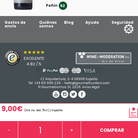
Peñin
3
92
Gastos de
Quiénes
Blog
Ayuda
Seguridad
envío
somos
★★★★★
EXCELENTE
4.82 / 5
C/ Arquitectura, 2-4 08908 España
Tel:
+34 931 898 226
-
hello@gourmethunters.com
© Gourmetisimus SL 2026.
Avíso legal
9,00€
(IVA inc. bot. 75 cl.) / España
COMPRAR
-
+