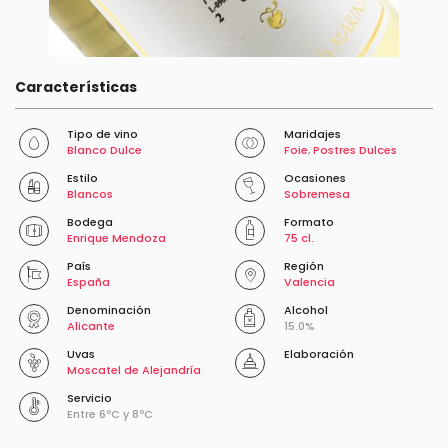
Características
Tipo de vino
Maridajes
Blanco Dulce
Foie
,
Postres Dulces
Estilo
Ocasiones
Blancos
Sobremesa
Bodega
Formato
Enrique Mendoza
75 cl.
País
Región
España
Valencia
Denominación
Alcohol
Alicante
15.0%
Uvas
Elaboración
Moscatel de Alejandría
Servicio
Entre 6ºC y 8ºC