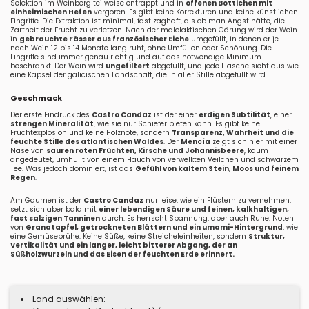
Selektion im Weinberg teilweise entrappt und in
offenen Bottichen mit
einheimischen Hefen
vergoren. Es gibt keine Korrekturen und keine künstlichen
Eingriffe. Die Extraktion ist minimal, fast zaghaft, als ob man Angst hätte, die
Zartheit der Frucht zu verletzen. Nach der malolaktischen Gärung wird der Wein
in
gebrauchte Fässer aus französischer Eiche
umgefüllt, in denen er je
nach Wein 12 bis 14 Monate lang ruht, ohne Umfüllen oder Schönung. Die
Eingriffe sind immer genau richtig und auf das notwendige Minimum
beschränkt. Der Wein wird
ungefiltert
abgefüllt, und jede Flasche sieht aus wie
eine Kapsel der galicischen Landschaft, die in aller Stille abgefüllt wird.
Geschmack
Der erste Eindruck des
Castro Candaz
ist der einer
erdigen Subtilität
, einer
strengen Mineralität
, wie sie nur Schiefer bieten kann. Es gibt keine
Fruchtexplosion und keine Holznote, sondern
Transparenz, Wahrheit und die
feuchte Stille des atlantischen Waldes
. Der
Mencía
zeigt sich hier mit einer
Nase von
sauren roten Früchten, Kirsche und Johannisbeere
, kaum
angedeutet, umhüllt von einem Hauch von verwelkten Veilchen und schwarzem
Tee. Was jedoch dominiert, ist das
Gefühl von kaltem Stein, Moos und feinem
Regen
.
Am Gaumen ist der
Castro Candaz
nur leise, wie ein Flüstern zu vernehmen,
setzt sich aber bald mit
einer lebendigen Säure und feinen, kalkhaltigen,
fast salzigen Tanninen
durch. Es herrscht Spannung, aber auch Ruhe. Noten
von
Granatapfel, getrockneten Blättern und ein umami-Hintergrund
, wie
eine Gemüsebrühe. Keine Süße, keine Streicheleinheiten, sondern
Struktur,
Vertikalität und ein langer, leicht bitterer Abgang, der an
Süßholzwurzeln und das Eisen der feuchten Erde erinnert.
Land auswählen: