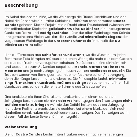
Beschreibung
Im Nebel des oberen Miño, wo die Weinberge die Flüsse überblicken und der
Nebel die Reben wie ein uralter Schleier zu schützen scheint, wurde
Castro
Candaz
geboren. Dieses Projekt ist die Frucht einer Freundschaft zwischen zwei
der brillantesten Köpfe des
galicischen Weins
:
Raúl Pérez
, ein unbeugsames
Genie aus Bierzo, und
Rodrigo Méndez
, Hüter der alten Weinberge von Salnés.
Ihre gemeinsame Vision war klar: die
subtile und mineralische Eleganz
der
vergessenen Weinberge in der
Unterzone Chantada
innerhalb der
DO
Ribeira Sacra
zu retten
.
Hier, auf Terrassen aus
Schiefer, Ton und Granit
, wo die Wurzeln um jeden
Zentimeter Tiefe kämpfen müssen, entstehen Weine, die mehr aus dem Gestein
als aus der Frucht hervorzugehen scheinen. Die Rebsorten sind einheimisch
und werden bis zum Äußersten respektiert:
Mencía, Garnacha Tintorera,
Mouratón
und je nach Jahrgang ein Hauch von
Brancellao oder Sousón
. Die
Trauben werden von Hand geerntet, mit einer fast heroischen Anstrengung,
denn die Hänge lassen nichts anderes zu. Die Philosophie lautet:
minimaler
Eingriff, maximaler Ausdruck
.
Raúl und Rodrigo
versuchen nicht, ihren Stil
durchzusetzen, sondern die reinste Stimme des Ortes zu befreien.
Eine Anekdote, die ihren Charakter charakterisiert: In einem der ersten
Jahrgänge beschlossen sie,
einen der Weine
entgegen den Erwartungen
nicht
auf den Markt zu bringen
, weil sie das Gefühl hatten, dass der Jahrgang
nicht dem Profil entsprach, das sie suchten. Auf einem Markt, der sich nach
Neuheiten sehnt, haben sie beschlossen, zu schweigen. Das Schweigen war in
diesem Fall der beste Beweis für ihre Integrität.
Weinherstellung
Die für
Castro Candaz
bestimmten Trauben werden nach einer strengen