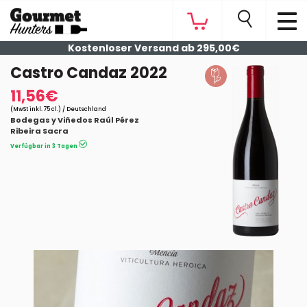
Kostenloser Versand ab 295,00€
Castro Candaz 2022
11,56€
(MwSt inkl. 75 cl.) / Deutschland
Bodegas y Viñedos Raúl Pérez
Ribeira Sacra
Verfügbar in 3 Tagen