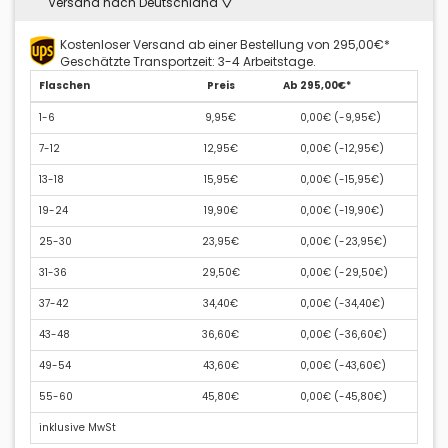
Versand nach Deutschland
Kostenloser Versand ab einer Bestellung von 295,00€*
Geschätzte Transportzeit: 3-4 Arbeitstage.
Flaschen
Preis
Ab 295,00€*
1-6
9,95€
0,00€ (
-9,95€
)
7-12
12,95€
0,00€ (
-12,95€
)
13-18
15,95€
0,00€ (
-15,95€
)
19-24
19,90€
0,00€ (
-19,90€
)
25-30
23,95€
0,00€ (
-23,95€
)
31-36
29,50€
0,00€ (
-29,50€
)
37-42
34,40€
0,00€ (
-34,40€
)
43-48
36,60€
0,00€ (
-36,60€
)
49-54
43,60€
0,00€ (
-43,60€
)
55-60
45,80€
0,00€ (
-45,80€
)
inklusive MwSt