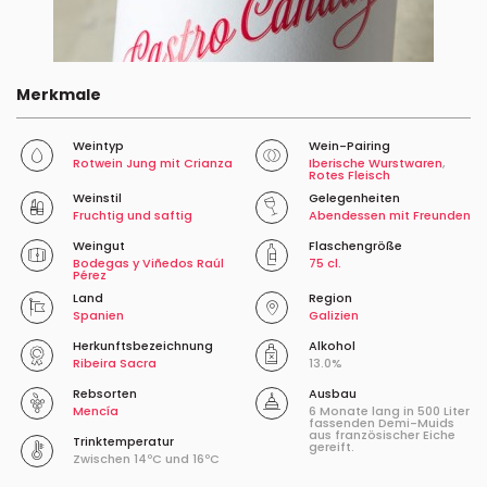
Merkmale
Weintyp
Wein-Pairing
Rotwein Jung mit Crianza
Iberische Wurstwaren
,
Rotes Fleisch
Weinstil
Gelegenheiten
Fruchtig und saftig
Abendessen mit Freunden
Weingut
Flaschengröße
Bodegas y Viñedos Raúl
75 cl.
Pérez
Land
Region
Spanien
Galizien
Herkunftsbezeichnung
Alkohol
Ribeira Sacra
13.0%
Rebsorten
Ausbau
Mencía
6 Monate lang in 500 Liter
fassenden Demi-Muids
aus französischer Eiche
Trinktemperatur
gereift.
Zwischen 14ºC und 16ºC