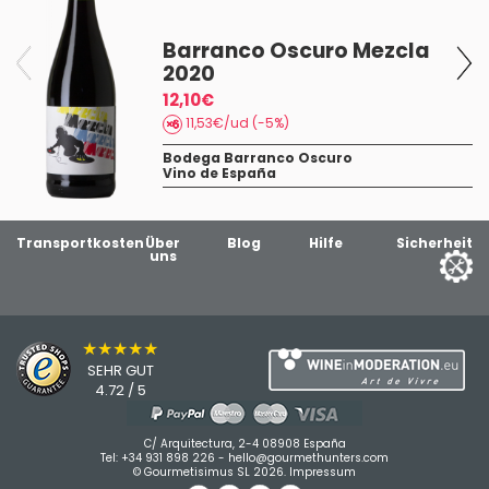
Barranco Oscuro Mezcla
2020
12,10€
11,53€/ud (-5%)
Bodega Barranco Oscuro
Vino de España
Transportkosten
Über
Blog
Hilfe
Sicherheit
uns
★★★★★
SEHR GUT
4.72 / 5
C/ Arquitectura, 2-4 08908 España
Tel:
+34 931 898 226
-
hello@gourmethunters.com
© Gourmetisimus SL 2026.
Impressum