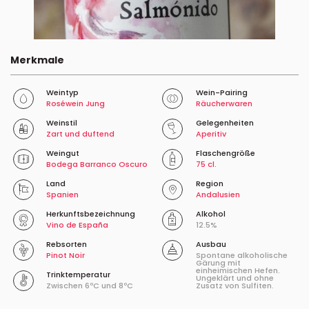
Merkmale
Weintyp
Wein-Pairing
Roséwein Jung
Räucherwaren
Weinstil
Gelegenheiten
Zart und duftend
Aperitiv
Weingut
Flaschengröße
Bodega Barranco Oscuro
75 cl.
Land
Region
Spanien
Andalusien
Herkunftsbezeichnung
Alkohol
Vino de España
12.5%
Rebsorten
Ausbau
Pinot Noir
Spontane alkoholische
Gärung mit
einheimischen Hefen.
Trinktemperatur
Ungeklärt und ohne
Zwischen 6ºC und 8ºC
Zusatz von Sulfiten.