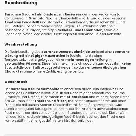
Beschreibung
Barranco Oscuro Salmónido
ist ein
Roséwein
, der in der Region von La
Contraviesa in
Granada
, Spanien, hergestellt wird. Er wird aus der Rebsorte
Pinot Noir
hergestellt und stammt aus Weinbergen, die zwischen 1280 und
1368 Metern über dem Meeresspiegel liegen. Die Bodenbeschaffenheit,
bestehend aus kargen, steinigen
Schiefer- und Lehmböden
, sowie die
Höhenlage bieten ideale Voraussetzungen für den Anbau dieser Rebsorte.
Weinherstellung
Die Weinbereitung des
Barranco Oscuro Salmónido
umfasst eine
spontane
Gärung
mit
eintägiger Mazeration
in Edelstahltanks ohne
Temperaturkontrolle, gefolgt von einer
mehrmonatigen Reifung in
gebrauchten
Fässern
. Dieser Wein zeichnet sich dadurch aus, dass ihm
keine
Zusatzstoffe oder
Sulfite
zugesetzt werden, so dass er seinen
ökologischen
Charakter
ohne offizielle Zertifizierung beibehält.
Geschmack
Der
Barranco Oscuro Salmónido
zeichnet sich durch sein intensives und
lebendiges Geschmacksprofil aus. In der Nase zeigt er Aromen von Pflaume,
Himbeere und Kirsche, zusammen mit
pflanzlichen
und mineralischen Noten.
Am Gaumen ist er
trocken und frisch
, mit bemerkenswerter Kraft und einer
Dichte, die mit seinen Aromen übereinstimmt. Seine Ausgewogenheit wird
durch einen guten Säuregehalt erreicht, der ihn zu einem unverwechselbaren
Rosé macht, der sich von den üblichen Standards unterscheidet. Dieser Wein
ist ideal für alle, die ein einzigartiges Rosé-Erlebnis suchen, das Frische und
Komplexität mit einer gut definierten Struktur verbindet.