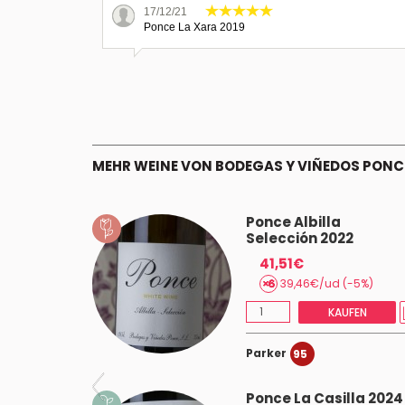
17/12/21
Ponce La Xara 2019
MEHR WEINE VON BODEGAS Y VIÑEDOS PONC
ojen 2024
Ponce Albilla
Selección 2022
41,51€
AUFEN
39,46€/ud (-5%)
KAUFEN
Parker
95
Ponce La Casilla 2024