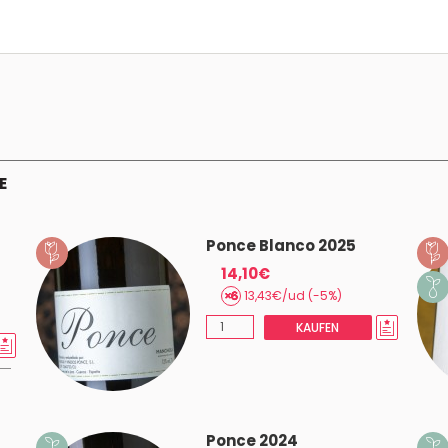
E
Ponce Blanco 2025
14,10€
13,43€/ud (-5%)
KAUFEN
Ponce 2024