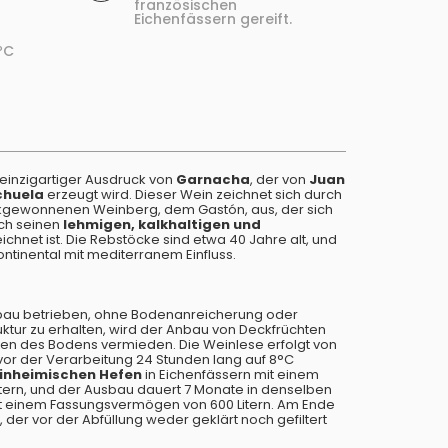
französischen
Eichenfässern gereift.
ºC
n einzigartiger Ausdruck von
Garnacha
, der von
Juan
chuela
erzeugt wird. Dieser Wein zeichnet sich durch
ckgewonnenen Weinberg, dem Gastón, aus, der sich
rch seinen
lehmigen, kalkhaltigen und
chnet ist. Die Rebstöcke sind etwa 40 Jahre alt, und
ontinental mit mediterranem Einfluss.
au betrieben, ohne Bodenanreicherung oder
tur zu erhalten, wird der Anbau von Deckfrüchten
gen des Bodens vermieden. Die Weinlese erfolgt von
or der Verarbeitung 24 Stunden lang auf 8°C
inheimischen Hefen
in Eichenfässern mit einem
ern, und der Ausbau dauert 7 Monate in denselben
it einem Fassungsvermögen von 600 Litern. Am Ende
 der vor der Abfüllung weder geklärt noch gefiltert