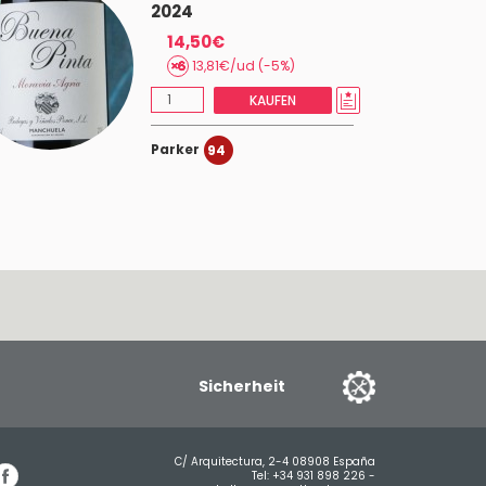
2024
14,50€
13,81€/ud (-5%)
KAUFEN
Parker
94
Sicherheit
C/ Arquitectura, 2-4 08908 España
Tel:
+34 931 898 226
-