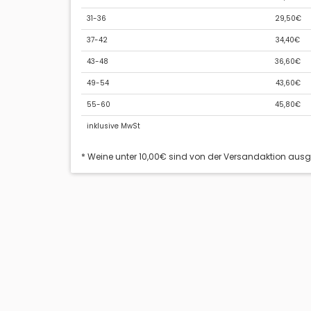
31-36
29,50€
37-42
34,40€
43-48
36,60€
49-54
43,60€
55-60
45,80€
inklusive MwSt
* Weine unter 10,00€ sind von der Versandaktion aus