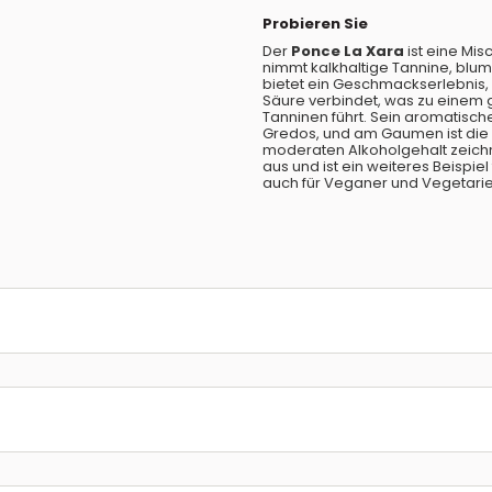
Probieren Sie
Der
Ponce La Xara
ist eine Mi
nimmt kalkhaltige Tannine, blum
bietet ein Geschmackserlebnis, 
Säure verbindet, was zu einem 
Tanninen führt. Sein aromatisch
Gredos, und am Gaumen ist die 
moderaten Alkoholgehalt zeichn
aus und ist ein weiteres Beispiel
auch für Veganer und Vegetarie