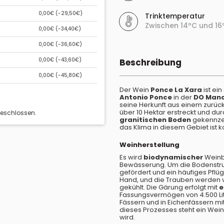
0,00€ (
-29,50€
)
Trinktemperatur
Zwischen 14ºC und 16
0,00€ (
-34,40€
)
0,00€ (
-36,60€
)
0,00€ (
-43,60€
)
Beschreibung
0,00€ (
-45,80€
)
Der Wein
Ponce La Xara
ist ei
Antonio Ponce
in der
DO Man
seine Herkunft aus einem zurü
über 10 Hektar erstreckt und du
geschlossen.
granitischen Boden
gekennzei
das Klima in diesem Gebiet ist k
Weinherstellung
Es wird
biodynamischer
Weinb
Bewässerung. Um die Bodenstruk
gefördert und ein häufiges Pflü
Hand, und die Trauben werden v
gekühlt. Die Gärung erfolgt mit
e
Fassungsvermögen von 4.500 Lit
Fässern und in Eichenfässern m
dieses Prozesses steht ein Wein,
wird.