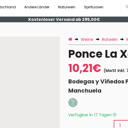
tschland
Andere Länder
Naturwein
Spirituosen
Kostenloser Versand ab 295,00€
Weine
Rotwein
Ponce La X
10,21€
(MwSt inkl. 
Bodegas y Viñedos 
Manchuela
Verfügbar in 17 Tagen