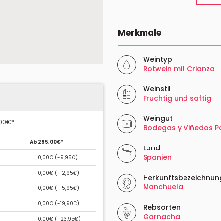
Merkmale
Weintyp
Rotwein mit Crianza
Weinstil
Fruchtig und saftig
Weingut
,00€*
Bodegas y Viñedos P
Ab 295,00€*
Land
Spanien
0,00€ (
-9,95€
)
0,00€ (
-12,95€
)
Herkunftsbezeichnun
Manchuela
0,00€ (
-15,95€
)
0,00€ (
-19,90€
)
Rebsorten
Garnacha
0,00€ (
-23,95€
)