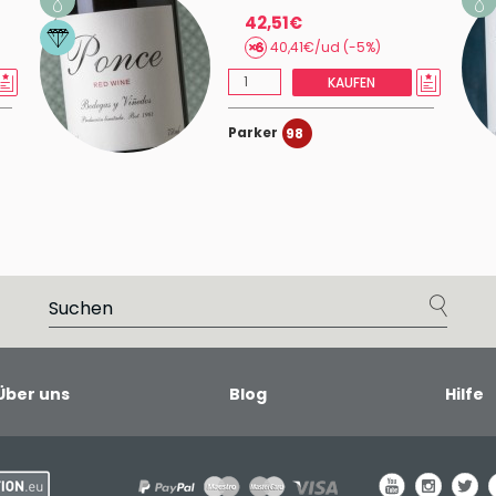
42,51€
40,41€/ud (-5%)
KAUFEN
Parker
98
Über uns
Blog
Hilfe