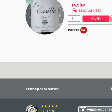
14,50€
13,81€/ud (-5%)
KAUFEN
Parker
94
Transportkosten
★★★★★
SEHR GUT