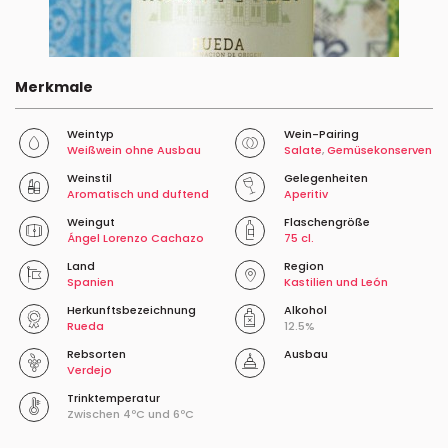
Merkmale
Weintyp
Wein-Pairing
Weißwein ohne Ausbau
Salate
,
Gemüsekonserven
Weinstil
Gelegenheiten
Aromatisch und duftend
Aperitiv
Weingut
Flaschengröße
Ángel Lorenzo Cachazo
75 cl.
Land
Region
Spanien
Kastilien und León
Herkunftsbezeichnung
Alkohol
Rueda
12.5%
Rebsorten
Ausbau
Verdejo
Trinktemperatur
Zwischen 4ºC und 6ºC