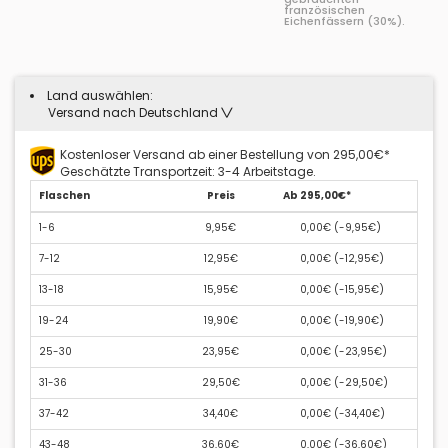
französischen
Eichenfässern (30%).
Land auswählen:
Versand nach Deutschland
Kostenloser Versand ab einer Bestellung von 295,00€*
Geschätzte Transportzeit: 3-4 Arbeitstage.
Flaschen
Preis
Ab 295,00€*
1-6
9,95€
0,00€ (
-9,95€
)
7-12
12,95€
0,00€ (
-12,95€
)
13-18
15,95€
0,00€ (
-15,95€
)
19-24
19,90€
0,00€ (
-19,90€
)
25-30
23,95€
0,00€ (
-23,95€
)
31-36
29,50€
0,00€ (
-29,50€
)
37-42
34,40€
0,00€ (
-34,40€
)
43-48
36,60€
0,00€ (
-36,60€
)