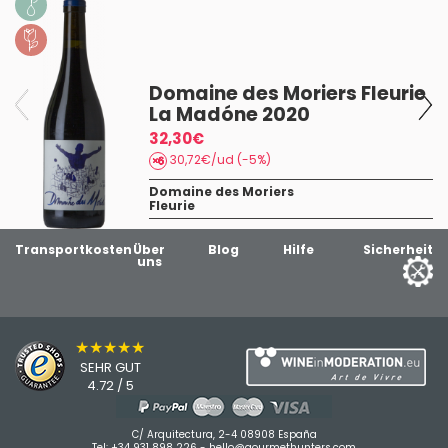
Domaine des Moriers Fleurie
La Madóne 2020
32,30€
30,72€/ud (-5%)
Domaine des Moriers
Fleurie
Transportkosten
Über
Blog
Hilfe
Sicherheit
uns
★★★★★
SEHR GUT
4.72 / 5
C/ Arquitectura, 2-4 08908 España
Tel:
+34 931 898 226
-
hello@gourmethunters.com