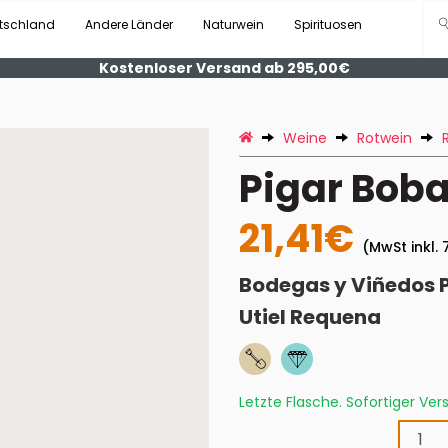
tschland
Andere Länder
Naturwein
Spirituosen
Kostenloser Versand ab 295,00€
Weine
Rotwein
Pigar Boba
21,41€
(MwSt inkl. 
Bodegas y Viñedos 
Utiel Requena
Letzte Flasche. Sofortiger Ve