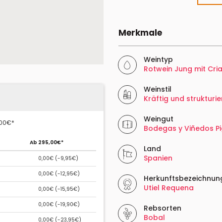
Merkmale
Weintyp
Rotwein Jung mit Cri
Weinstil
Kräftig und strukturie
Weingut
,00€*
Bodegas y Viñedos Pi
Ab 295,00€*
Land
Spanien
0,00€ (
-9,95€
)
0,00€ (
-12,95€
)
Herkunftsbezeichnun
Utiel Requena
0,00€ (
-15,95€
)
0,00€ (
-19,90€
)
Rebsorten
Bobal
0,00€ (
-23,95€
)