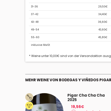
31-36
29,50€
37-42
34,40€
43-48
36,60€
49-54
43,60€
55-60
45,80€
inklusive MwSt
* Weine unter 10,00€ sind von der Versandaktion aus
MEHR WEINE VON BODEGAS Y VIÑEDOS PIGA
Pigar Cha Cha Cha
2025
19,56€