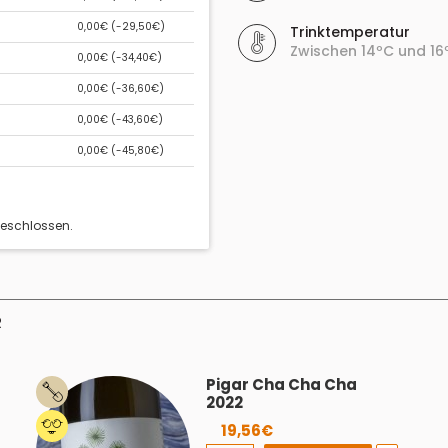
0,00€ (
-29,50€
)
Trinktemperatur
Zwischen 14ºC und 16
0,00€ (
-34,40€
)
0,00€ (
-36,60€
)
0,00€ (
-43,60€
)
0,00€ (
-45,80€
)
geschlossen.
R
Pigar Cha Cha Cha
2022
19,56€