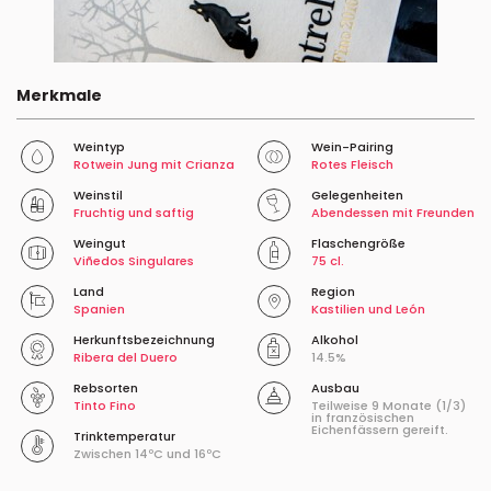
Merkmale
Weintyp
Wein-Pairing
Rotwein Jung mit Crianza
Rotes Fleisch
Weinstil
Gelegenheiten
Fruchtig und saftig
Abendessen mit Freunden
Weingut
Flaschengröße
Viñedos Singulares
75 cl.
Land
Region
Spanien
Kastilien und León
Herkunftsbezeichnung
Alkohol
Ribera del Duero
14.5%
Rebsorten
Ausbau
Tinto Fino
Teilweise 9 Monate (1/3)
in französischen
Eichenfässern gereift.
Trinktemperatur
Zwischen 14ºC und 16ºC