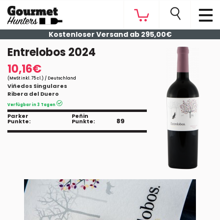
Kostenloser Versand ab 295,00€
Entrelobos 2024
10,16€
(MwSt inkl. 75 cl.) / Deutschland
Viñedos Singulares
Ribera del Duero
Verfügbar in 3 Tagen
Parker
Peñin
89
Punkte:
Punkte: