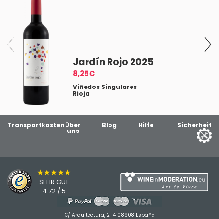
Jardín Rojo 2025
8,25€
Viñedos Singulares
Rioja
Transportkosten
Über
Blog
Hilfe
Sicherheit
uns
★★★★★
SEHR GUT
4.72 / 5
C/ Arquitectura, 2-4 08908 España