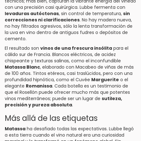
técnicos; más bien, capturan la vibrante energía del viñedo
con una precisión casi quirúrgica. Lubbe fermenta con
levaduras autóctonas
, sin control de temperatura,
sin
correcciones ni clarificaciones
. No hay madera nueva,
no hay filtrados agresivos, sólo la lenta transformación de
la uva en vino dentro de antiguos fudres o depósitos de
cemento.
El resultado son
vinos de una frescura insólita
para el
cálido sur de Francia. Blancos eléctricos, de acidez
chispeante y texturas salinas, como el inconfundible
Matassa Blanc
, elaborado con Macabeo de viñas de más
de 100 años. Tintos etéreos, casi traslúcidos, pero con una
profundidad hipnótica, como el Cuvée
Marguerite
o el
elegante
Romanissa
. Cada botella es un testimonio de
que el Rosellón puede ofrecer mucho más que potentes
vinos mediterráneos; puede ser un lugar de
sutileza,
precisión y pureza absoluta
.
Más allá de las etiquetas
Matassa
ha desafiado todas las expectativas. Lubbe llegó
a esta tierra cuando el vino natural era una curiosidad