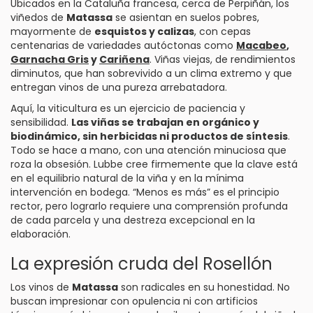
Ubicados en la Cataluña francesa, cerca de Perpiñán, los
viñedos de
Matassa
se asientan en suelos pobres,
mayormente de
esquistos y calizas
, con cepas
centenarias de variedades autóctonas como
Macabeo
,
Garnacha Gris
y
Cariñena
. Viñas viejas, de rendimientos
diminutos, que han sobrevivido a un clima extremo y que
entregan vinos de una pureza arrebatadora.
Aquí, la viticultura es un ejercicio de paciencia y
sensibilidad.
Las viñas se trabajan en orgánico y
biodinámico, sin herbicidas ni productos de síntesis
.
Todo se hace a mano, con una atención minuciosa que
roza la obsesión. Lubbe cree firmemente que la clave está
en el equilibrio natural de la viña y en la mínima
intervención en bodega. “Menos es más” es el principio
rector, pero lograrlo requiere una comprensión profunda
de cada parcela y una destreza excepcional en la
elaboración.
La expresión cruda del Rosellón
Los vinos de
Matassa
son radicales en su honestidad. No
buscan impresionar con opulencia ni con artificios