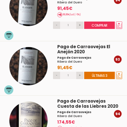
94
Ribera del Duero
91,45€
86,88€/ud (-5%)
-
+
COMPRAR
Pago de Carraovejas El
Anejón 2020
Pago de Carraovejas
93
Ribera del Duero
91,45€
-
+
ÚLTIMAS 3
Pago de Carraovejas
Cuesta de las Liebres 2020
Pago de Carraovejas
94
Ribera del Duero
174,55€