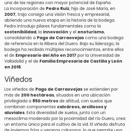
una de las regiones con mayor potencial de España.
La incorporación de
Pedro Ruiz
, hijo de José María, en
2007
, trajo consigo una visión fresca y empresarial,
abriendo una nueva etapa en la historia de la bodega.
Pedro introdujo pilares fundamentales como la
sostenibilidad
, la
innovación
y el
enoturismo
,
consolidando a
Pago de Carraovejas
como una bodega
de referencia en la Ribera del Duero. Bajo su liderazgo, la
bodega ha recibido múltiples reconocimientos, entre ellos
el de
Empresario del Año en 2017
por la Universidad de
Valladolid y el de
Familia Empresaria de Castilla y León
en 2016
.
Viñedos
Los viñedos de
Pago de Carraovejas
se extienden por
más de
200 hectáreas
, situados en una ubicación
privilegiada a
850 metros
de altitud, con suelos que
combinan componentes
calcáreos, arcillosos y
aluviales
. Esta diversidad de suelos, junto con un
mesoclima moderado por la proximidad del río Duero, crea
un entorno único para el cultivo de la vid. El viñedo disfruta
de inviernos fríos y veranos calurosos, lo que permite una