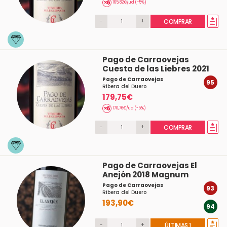
165,82€/ud (-5%)
-
+
COMPRAR
Pago de Carraovejas
Cuesta de las Liebres 2021
Pago de Carraovejas
95
Ribera del Duero
179,75€
170,76€/ud (-5%)
-
+
COMPRAR
Pago de Carraovejas El
Anejón 2018 Magnum
Pago de Carraovejas
93
Ribera del Duero
193,90€
94
-
+
ÚLTIMAS 1