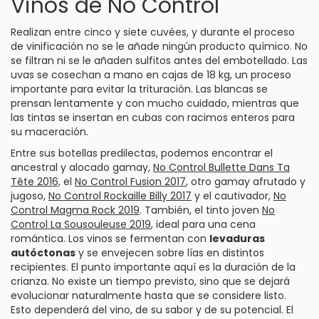
Vinos de
No Control
Realizan entre cinco y siete cuvées, y durante el proceso
de vinificación no se le añade ningún producto químico. No
se filtran ni se le añaden sulfitos antes del embotellado. Las
uvas se cosechan a mano en cajas de 18 kg, un proceso
importante para evitar la trituración. Las blancas se
prensan lentamente y con mucho cuidado, mientras que
las tintas se insertan en cubas con racimos enteros para
su maceración.
Entre sus botellas predilectas, podemos encontrar el
ancestral y alocado gamay,
No Control Bullette Dans Ta
Tête 2016,
el
No Control Fusion 2017
, otro gamay afrutado y
jugoso,
No Control Rockaille Billy 2017
y el cautivador,
No
Control Magma Rock 2019
. También, el tinto joven
No
Control La Sousouleuse 2019
, ideal para una cena
romántica. Los vinos se fermentan con
levaduras
autóctonas
y se envejecen sobre lías en distintos
recipientes. El punto importante aquí es la duración de la
crianza. No existe un tiempo previsto, sino que se dejará
evolucionar naturalmente hasta que se considere listo.
Esto dependerá del vino, de su sabor y de su potencial. El