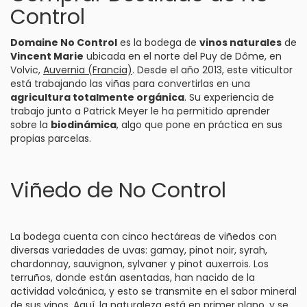
Control
Domaine No Control
es la bodega de
vinos naturales
de
Vincent Marie
ubicada en el norte del Puy de Dôme, en
Volvic,
Auvernia (Francia)
. Desde el año 2013, este viticultor
está trabajando las viñas para convertirlas en una
agricultura totalmente orgánica
. Su experiencia de
trabajo junto a Patrick Meyer le ha permitido aprender
sobre la
biodinámica
, algo que pone en práctica en sus
propias parcelas.
Viñedo de No Control
La bodega cuenta con cinco hectáreas de viñedos con
diversas variedades de uvas: gamay, pinot noir, syrah,
chardonnay, sauvignon, sylvaner y pinot auxerrois. Los
terruños, donde están asentadas, han nacido de la
actividad volcánica, y esto se transmite en el sabor mineral
de sus vinos. Aquí, la naturaleza está en primer plano, y se