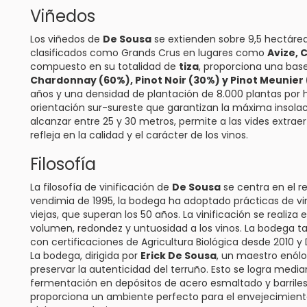
Viñedos
Los viñedos de
De Sousa
se extienden sobre 9,5 hectáreas
clasificados como Grands Crus en lugares como
Avize, 
compuesto en su totalidad de
tiza
, proporciona una base
Chardonnay (60%), Pinot Noir (30%) y Pinot Meunier 
años y una densidad de plantación de 8.000 plantas por 
orientación sur-sureste que garantizan la máxima insolac
alcanzar entre 25 y 30 metros, permite a las vides extraer
refleja en la calidad y el carácter de los vinos.
Filosofía
La filosofía de vinificación de
De Sousa
se centra en el re
vendimia de 1995, la bodega ha adoptado prácticas de vini
viejas, que superan los 50 años. La vinificación se realiza
volumen, redondez y untuosidad a los vinos. La bodega
con certificaciones de Agricultura Biológica desde 2010 
La bodega, dirigida por
Erick De Sousa
, un maestro enólo
preservar la autenticidad del terruño. Esto se logra medi
fermentación en depósitos de acero esmaltado y barrile
proporciona un ambiente perfecto para el envejecimiento