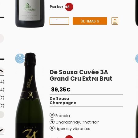
n
Parker
93
ÚLTIMAS 6
De Sousa Cuvée 3A
Grand Cru Extra Brut
(4)
89,35€
(4)
(7)
De Sousa
Champagne
(7)
Francia
Chardonnay
,
Pinot Noir
Ligeros y vibrantes