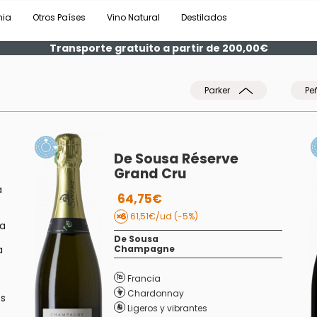
nia
Otros Países
Vino Natural
Destilados
Transporte gratuito a partir de 200,00€
Parker
Pe
De Sousa Réserve
Grand Cru
a
64,75€
61,51€/ud (-5%)
ga
De Sousa
a
Champagne
Francia
Chardonnay
os
Ligeros y vibrantes