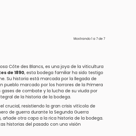
Mostrando
1
a
7
de
7
iosa Côte des Blancs, es una joya de la viticultura
es de 1890
, esta bodega familiar ha sido testigo
ne. Su historia está marcada por la llegada de
un pueblo marcado por los horrores de la Primera
s gases de combate y la lucha de su viuda por
egral de la historia de la bodega.
rucial, resistiendo la gran crisis vitícola de
ionero de guerra durante la Segunda Guerra
añade otra capa a la rica historia de la bodega.
as historias del pasado con una visión