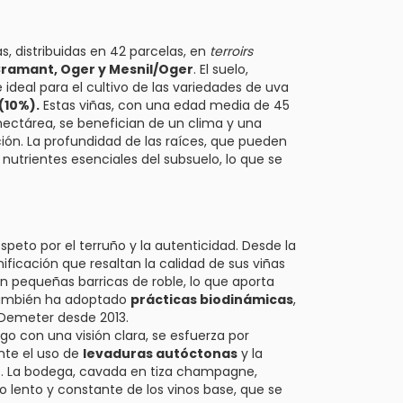
, distribuidas en 42 parcelas, en
terroirs
Cramant, Oger y Mesnil/Oger
. El suelo,
 ideal para el cultivo de las variedades de uva
(10%).
Estas viñas, con una edad media de 45
hectárea, se benefician de un clima y una
ión. La profundidad de las raíces, que pueden
 nutrientes esenciales del subsuelo, lo que se
speto por el terruño y la autenticidad. Desde la
ficación que resaltan la calidad de sus viñas
 en pequeñas barricas de roble, lo que aporta
 también ha adoptado
prácticas biodinámicas
,
y Demeter desde 2013.
go con una visión clara, se esfuerza por
ante el uso de
levaduras autóctonas
y la
s. La bodega, cavada en tiza champagne,
 lento y constante de los vinos base, que se