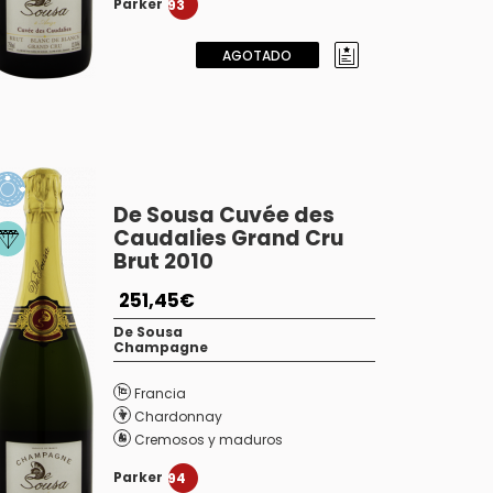
Parker
93
AGOTADO
De Sousa Cuvée des
Caudalies Grand Cru
Brut 2010
251,45€
De Sousa
Champagne
Francia
Chardonnay
Cremosos y maduros
Parker
94