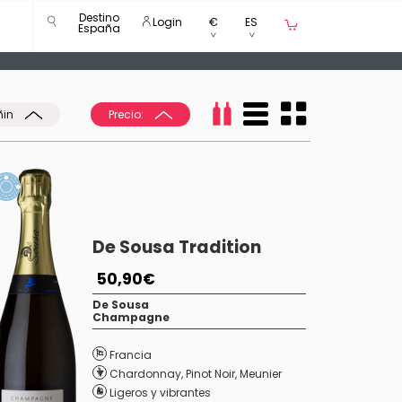
Destino
Login
€
ES
España
ñin
Precio:
De Sousa Tradition
50,90€
De Sousa
Champagne
Francia
Chardonnay
,
Pinot Noir
,
Meunier
Ligeros y vibrantes