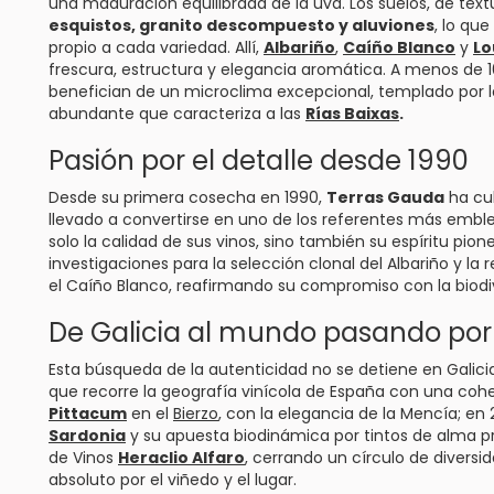
una maduración equilibrada de la uva. Los suelos, de tex
esquistos, granito descompuesto y aluviones
, lo qu
propio a cada variedad. Allí,
Albariño
,
Caíño Blanco
y
Lo
frescura, estructura y elegancia aromática. A menos de 10
benefician de un microclima excepcional, templado por la 
abundante que caracteriza a las
Rías Baixas
.
Pasión por el detalle desde 1990
Desde su primera cosecha en 1990,
Terras Gauda
ha cul
llevado a convertirse en uno de los referentes más emblem
solo la calidad de sus vinos, sino también su espíritu pion
investigaciones para la selección clonal del Albariño y l
el Caíño Blanco, reafirmando su compromiso con la biodiver
De Galicia al mundo pasando por B
Esta búsqueda de la autenticidad no se detiene en Galici
que recorre la geografía vinícola de España con una coh
Pittacum
en el
Bierzo
, con la elegancia de la Mencía; en 2
Sardonia
y su apuesta biodinámica por tintos de alma pr
de Vinos
Heraclio Alfaro
, cerrando un círculo de divers
absoluto por el viñedo y el lugar.