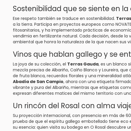
Sostenibilidad que se siente en la
Ese respeto también se traduce en sostenibilidad.
Terra
a la tierra. Participa en proyectos europeos como NOVATE
fitosanitarios, y ha implementado prácticas de economía 
vendimia en fertilizante natural. Cada decisión, desde la 
ambiental que honra la naturaleza de la que nacen sus vi
Vinos que hablan gallego y se en
La joya de su colección, el
Terras Gauda
, es un blanco s
mezcla precisa de Albariño, Caíño Blanco y Loureira, que 
de fruta blanca, recuerdos florales y una mineralidad atlá
Abadía de San Campio
, ahora con una etiqueta firmada
vibrante y pura del Albariño, mientras que etiquetas co
expresan diferentes matices del mismo territorio con una
Un rincón del Rosal con alma viaj
Su proyección internacional, con presencia en más de 60 
prueba de que el espíritu gallego embotellado tiene eco
su esencia: quien visita su bodega en
O Rosal
descubre un 