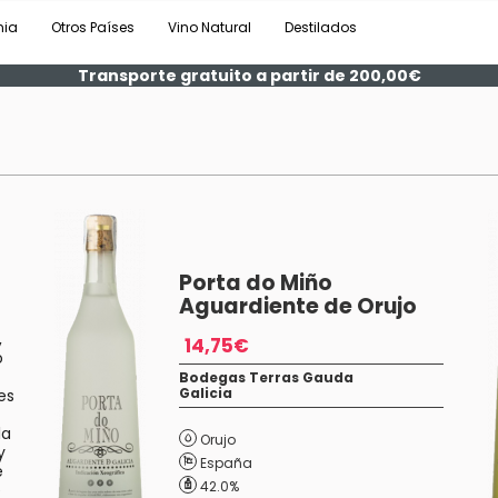
nia
Otros Países
Vino Natural
Destilados
Transporte gratuito a partir de 200,00€
Porta do Miño
Aguardiente de Orujo
,
14,75€
o
Bodegas Terras Gauda
Galicia
es
la
Orujo
y
España
e
42.0%
e