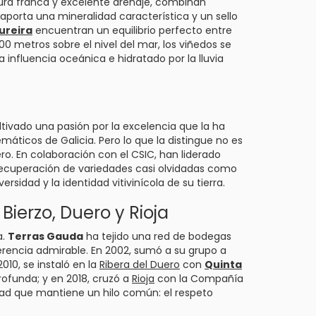
tura franca y excelente drenaje, combinan
e aporta una mineralidad característica y un sello
ureira
encuentran un equilibrio perfecto entre
0 metros sobre el nivel del mar, los viñedos se
influencia oceánica e hidratado por la lluvia
tivado una pasión por la excelencia que la ha
áticos de Galicia. Pero lo que la distingue no es
ero. En colaboración con el CSIC, han liderado
a recuperación de variedades casi olvidadas como
sidad y la identidad vitivinícola de su tierra.
ierzo, Duero y Rioja
a.
Terras Gauda
ha tejido una red de bodegas
erencia admirable. En 2002, sumó a su grupo a
010, se instaló en la
Ribera del Duero
con
Quinta
ofunda; y en 2018, cruzó a
Rioja
con la Compañía
idad que mantiene un hilo común: el respeto