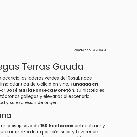
Mostrando
1
a
3
de
3
egas Terras Gauda
 acaricia las laderas verdes del Rosal, nace
lma atlántica de Galicia en vino.
Fundada en
por
José María Fonseca Moretón
, su historia es
autóctonas gallegas y elevarlas al escenario
d y su expresión de origen.
aña
 un paisaje vivo de
160 hectáreas
entre el mar y
 que maximizan la exposición solar y favorecen