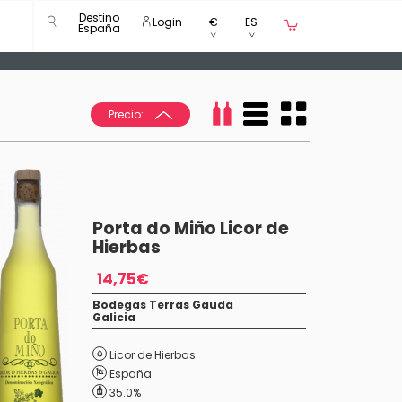
Destino
Login
€
ES
España
Precio:
Porta do Miño Licor de
Hierbas
14,75€
Bodegas Terras Gauda
Galicia
Licor de Hierbas
España
35.0%