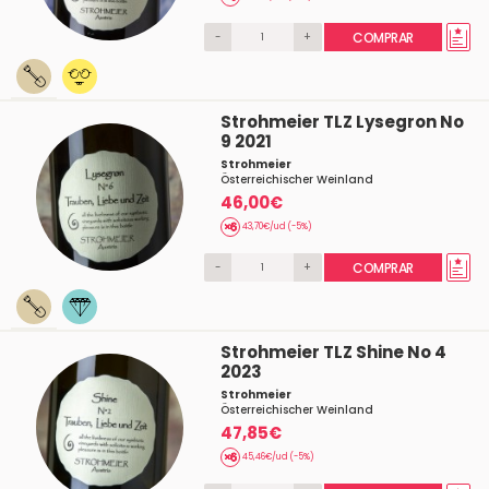
-
+
COMPRAR
Strohmeier TLZ Lysegron No
9 2021
Strohmeier
Österreichischer Weinland
46,00€
43,70€/ud (-5%)
-
+
COMPRAR
Strohmeier TLZ Shine No 4
2023
Strohmeier
Österreichischer Weinland
47,85€
45,46€/ud (-5%)