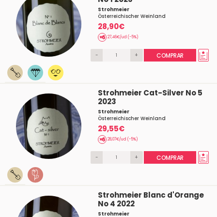
Strohmeier
Österreichischer Weinland
28,90€
27,46€/ud (-5%)
-
+
COMPRAR
Strohmeier Cat-Silver No 5
2023
Strohmeier
Österreichischer Weinland
29,55€
28,07€/ud (-5%)
-
+
COMPRAR
Strohmeier Blanc d'Orange
No 4 2022
Strohmeier