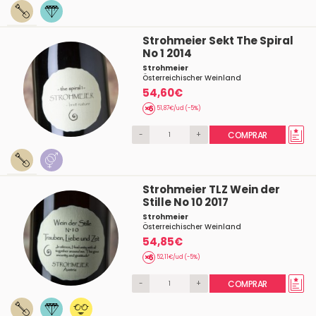
Strohmeier Sekt The Spiral
No 1 2014
Strohmeier
Österreichischer Weinland
54,60€
51,87€/ud (-5%)
-
+
COMPRAR
Strohmeier TLZ Wein der
Stille No 10 2017
Strohmeier
Österreichischer Weinland
54,85€
52,11€/ud (-5%)
-
+
COMPRAR