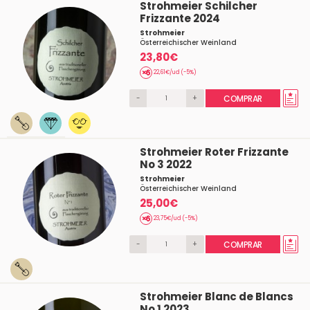
Strohmeier Schilcher
Frizzante 2024
Strohmeier
Österreichischer Weinland
23,80€
22,61€/ud (-5%)
-
+
COMPRAR
Strohmeier Roter Frizzante
No 3 2022
Strohmeier
Österreichischer Weinland
25,00€
23,75€/ud (-5%)
-
+
COMPRAR
Strohmeier Blanc de Blancs
No 1 2023