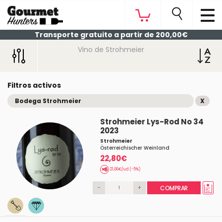
Transporte gratuito a partir de 200,00€
Vino de Strohmeier
Filtros activos
Bodega Strohmeier
X
Strohmeier Lys-Rod No 34
2023
Strohmeier
Österreichischer Weinland
22,80€
21,66€/ud (-5%)
-
+
COMPRAR