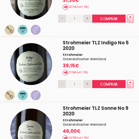
31,30€
29,74€/ud (-5%)
-
+
COMPRAR
Strohmeier TLZ Indigo No 5
2020
Strohmeier
Österreichischer Weinland
39,15€
37,19€/ud (-5%)
-
+
COMPRAR
Strohmeier TLZ Sonne No 9
2020
Strohmeier
Österreichischer Weinland
46,00€
43,70€/ud (-5%)