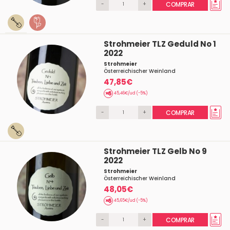
-
+
COMPRAR
Strohmeier TLZ Geduld No 1
2022
Strohmeier
Österreichischer Weinland
47,85€
45,46€/ud (-5%)
-
+
COMPRAR
Strohmeier TLZ Gelb No 9
2022
Strohmeier
Österreichischer Weinland
48,05€
45,65€/ud (-5%)
-
+
COMPRAR