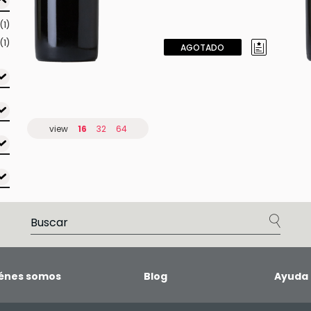
(1)
(1)
AGOTADO
view
16
32
64
énes somos
Blog
Ayuda