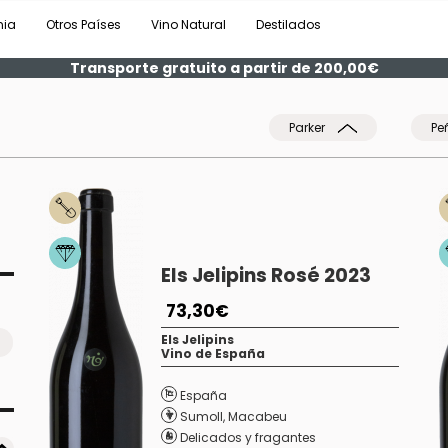
nia
Otros Países
Vino Natural
Destilados
Transporte gratuito a partir de 200,00€
Parker
Pe
Els Jelipins Rosé 2023
73,30€
Els Jelipins
Vino de España
España
Sumoll
,
Macabeu
Delicados y fragantes