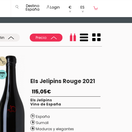
Destino
Login
€
ES
España
ñin
Precio:
Els Jelipins Rouge 2021
115,05€
Els Jelipins
Vino de España
España
Sumoll
Maduros y elegantes