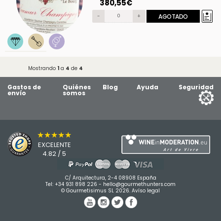
380,55€
-
+
AGOTADO
Mostrando
1
a
4
de
4
Gastos de
Quiénes
Blog
Ayuda
Seguridad
envío
somos
★★★★★
EXCELENTE
4.82 / 5
C/ Arquitectura, 2-4 08908 España
Tel:
+34 931 898 226
-
hello@gourmethunters.com
© Gourmetisimus SL 2026.
Avíso legal