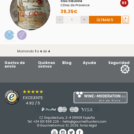
Clos Cibonne
93
Côtes de Provence
39,35€
-
+
ÚLTIMAS 5
Mostrando
1
a
4
de
4
Gastos de
Quiénes
Blog
Ayuda
Seguridad
envío
somos
★★★★★
EXCELENTE
4.82 / 5
C/ Arquitectura, 2-4 08908 España
Tel:
+34 931 898 226
-
hello@gourmethunters.com
© Gourmetisimus SL 2026.
Avíso legal