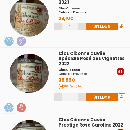
2023
Clos Cibonne
Côtes de Provence
29,10€
-
+
ÚLTIMAS 5
Clos Cibonne Cuvée
Spéciale Rosé des Vignettes
2022
Clos Cibonne
93
Côtes de Provence
38,85€
36,91€/ud (-5%)
-
+
ÚLTIMAS 6
Clos Cibonne Cuvée
Prestige Rosé Caroline 2022