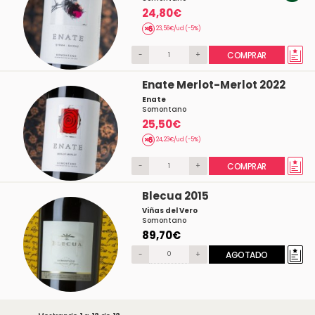
24,80€
23,56€/ud (-5%)
-
+
COMPRAR
Enate Merlot-Merlot 2022
Enate
Somontano
25,50€
24,23€/ud (-5%)
-
+
COMPRAR
Blecua 2015
Viñas del Vero
Somontano
89,70€
-
+
AGOTADO