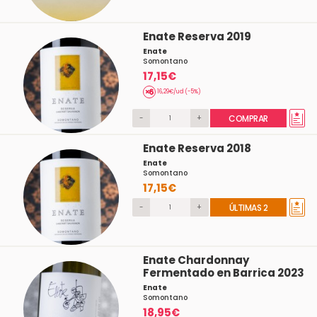
Enate Reserva 2019
Enate
Somontano
17,15€
16,29€/ud (-5%)
-
+
COMPRAR
Enate Reserva 2018
Enate
Somontano
17,15€
-
+
ÚLTIMAS 2
Enate Chardonnay
Fermentado en Barrica 2023
Enate
Somontano
18,95€