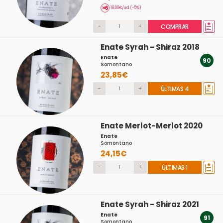
18,00€/ud (-5%)
-
+
COMPRAR
Enate Syrah - Shiraz 2018
Enate
90
Somontano
23,85€
-
+
ÚLTIMAS 4
Enate Merlot-Merlot 2020
Enate
Somontano
24,15€
-
+
ÚLTIMAS 1
Enate Syrah - Shiraz 2021
Enate
91
Somontano