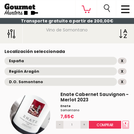
Transporte gratuito a partir de 200,00€
Vino de Somontano
Localización seleccionada
España
X
Región Aragón
X
D.O. Somontano
X
Enate Cabernet Sauvignon -
Merlot 2023
Enate
Somontano
7,65€
-
+
COMPRAR