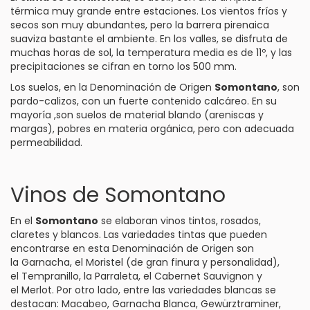
térmica muy grande entre estaciones. Los vientos fríos y
secos son muy abundantes, pero la barrera pirenaica
suaviza bastante el ambiente. En los valles, se disfruta de
muchas horas de sol, la temperatura media es de 11º, y las
precipitaciones se cifran en torno los 500 mm.
Los suelos, en la Denominación de Origen
Somontano
, son
pardo-calizos, con un fuerte contenido calcáreo. En su
mayoría ,son suelos de material blando (areniscas y
margas), pobres en materia orgánica, pero con adecuada
permeabilidad.
Vinos de Somontano
En el
Somontano
se elaboran vinos
tintos
,
rosados
,
claretes y
blancos
. Las variedades tintas que pueden
encontrarse en esta Denominación de Origen son
la
Garnacha
, el Moristel (de gran finura y personalidad),
el
Tempranillo
, la Parraleta, el
Cabernet Sauvignon
y
el
Merlot
. Por otro lado, entre las variedades blancas se
destacan:
Macabeo
,
Garnacha Blanca
,
Gewürztraminer
,