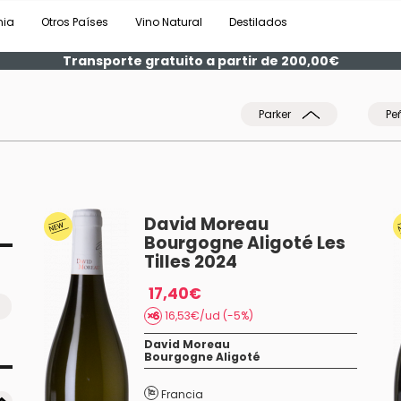
nia
Otros Países
Vino Natural
Destilados
Transporte gratuito a partir de 200,00€
Parker
Pe
David Moreau
Bourgogne Aligoté Les
Tilles 2024
17,40€
16,53€/ud (-5%)
David Moreau
Bourgogne Aligoté
Francia