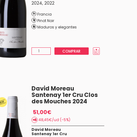
2024
,
2022
Francia
Pinot Noir
Maduros y elegantes
COMPRAR
David Moreau
Santenay 1er Cru Clos
des Mouches 2024
51,00€
48,45€/ud (-5%)
David Moreau
Santenay 1er Cru