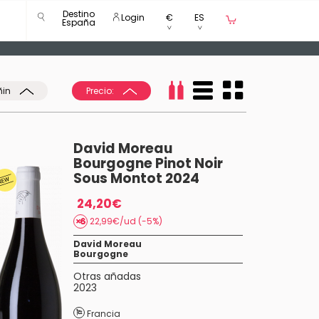
Destino
Login
€
ES
España
ñin
Precio:
David Moreau
Bourgogne Pinot Noir
Sous Montot 2024
24,20€
22,99€/ud (-5%)
David Moreau
Bourgogne
Otras añadas
2023
Francia