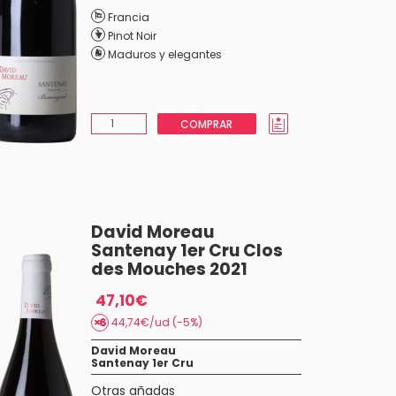
Francia
Pinot Noir
Maduros y elegantes
COMPRAR
David Moreau
Santenay 1er Cru Clos
des Mouches 2021
47,10€
44,74€/ud (-5%)
David Moreau
Santenay 1er Cru
Otras añadas