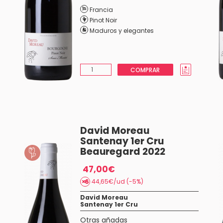
Francia
Pinot Noir
Maduros y elegantes
COMPRAR
David Moreau
Santenay 1er Cru
Beauregard 2022
47,00€
44,65€/ud (-5%)
David Moreau
Santenay 1er Cru
Otras añadas