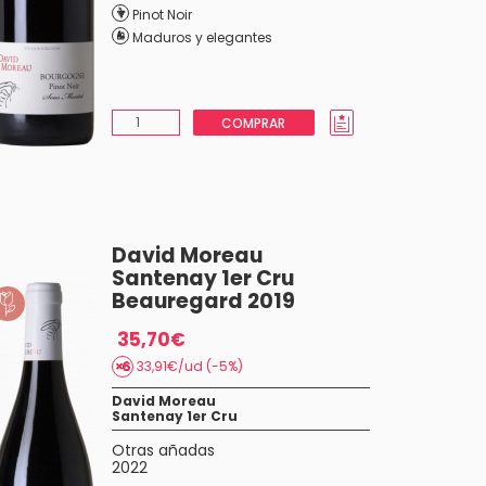
Pinot Noir
Maduros y elegantes
COMPRAR
David Moreau
Santenay 1er Cru
Beauregard 2019
35,70€
33,91€/ud (-5%)
David Moreau
Santenay 1er Cru
Otras añadas
2022