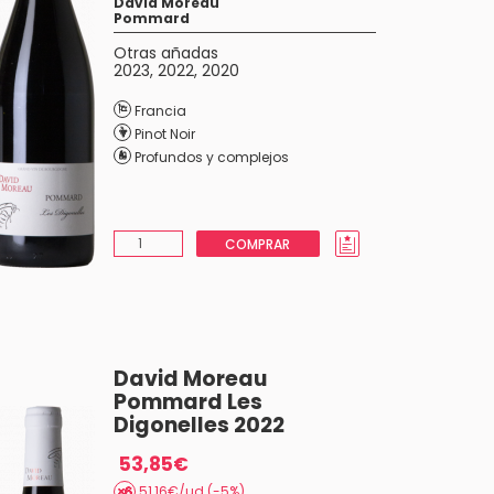
David Moreau
Pommard
Otras añadas
2023
,
2022
,
2020
Francia
Pinot Noir
Profundos y complejos
COMPRAR
David Moreau
Pommard Les
Digonelles 2022
53,85€
51,16€/ud (-5%)