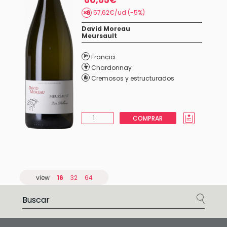
60,65€
57,62€/ud (-5%)
David Moreau
Meursault
Francia
Chardonnay
Cremosos y estructurados
COMPRAR
view
16
32
64