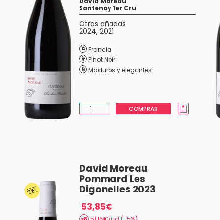
David Moreau
Santenay 1er Cru
Otras añadas
2024
,
2021
Francia
Pinot Noir
Maduros y elegantes
COMPRAR
David Moreau
Pommard Les
Digonelles 2023
53,85€
51,16€/ud (-5%)