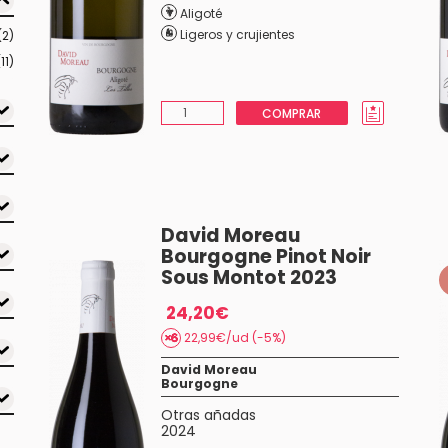
Aligoté
Ligeros y crujientes
(2)
(11)
COMPRAR
David Moreau
Bourgogne Pinot Noir
Sous Montot 2023
24,20€
22,99€/ud (-5%)
David Moreau
Bourgogne
Otras añadas
2024