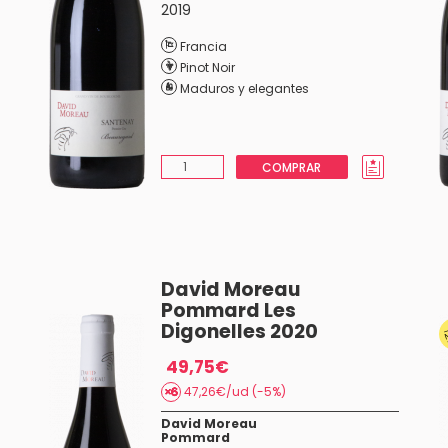
2019
Francia
Pinot Noir
Maduros y elegantes
COMPRAR
David Moreau
Pommard Les
Digonelles 2020
49,75€
47,26€/ud (-5%)
David Moreau
Pommard