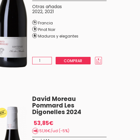
Otras añadas
2022
,
2021
Francia
Pinot Noir
Maduros y elegantes
COMPRAR
David Moreau
Pommard Les
Digonelles 2024
53,85€
51,16€/ud (-5%)