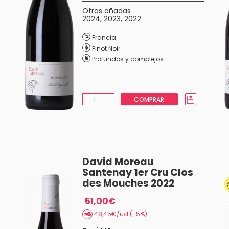
Otras añadas
2024
,
2023
,
2022
Francia
Pinot Noir
Profundos y complejos
COMPRAR
David Moreau
Santenay 1er Cru Clos
des Mouches 2022
51,00€
48,45€/ud (-5%)