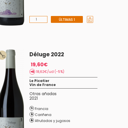
ÚLTIMAS 1
Déluge 2022
19,60€
18,62€/ud (-5%)
Le Picatier
Vin de France
Otras añadas
2021
Francia
Cariñena
Afrutados y jugosos