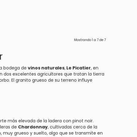
Mostrando
1
a
7
de
7
r
 la bodega de
vinos naturales
,
Le Picatier
, en
on dos excelentes agricultores que tratan la tierra
bo. El granito grueso de su terreno influye
parte más elevada de la ladera con pinot noir.
leras de
Chardonnay
, cultivadas cerca de la
, muy grueso y suelto, algo que se transmite en