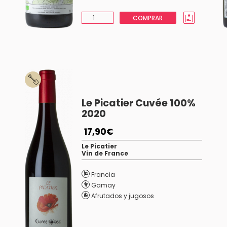
COMPRAR
Le Picatier Cuvée 100%
2020
17,90€
Le Picatier
Vin de France
Francia
Gamay
Afrutados y jugosos