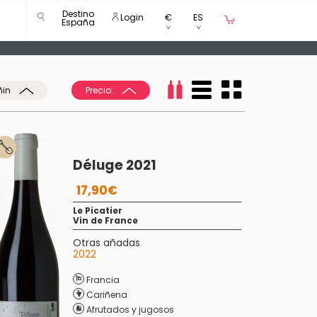
Destino
Login
€
ES
España
ñin
Precio:
Déluge 2021
17,90€
Le Picatier
Vin de France
Otras añadas
2022
Francia
Cariñena
Afrutados y jugosos