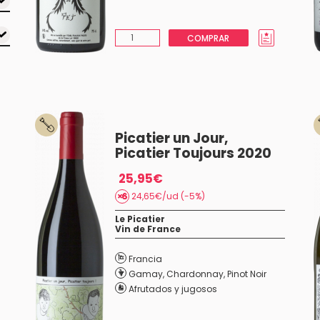
COMPRAR
Picatier un Jour,
Picatier Toujours 2020
25,95€
24,65€/ud (-5%)
Le Picatier
Vin de France
Francia
Gamay
,
Chardonnay
,
Pinot Noir
Afrutados y jugosos