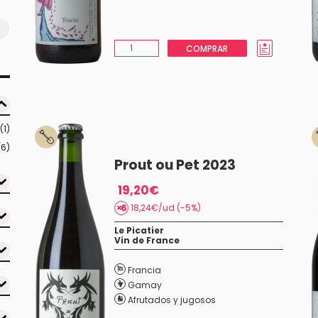
COMPRAR
(1)
(6)
Prout ou Pet 2023
19,20€
18,24€/ud (-5%)
Le Picatier
Vin de France
Francia
Gamay
Afrutados y jugosos