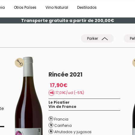
nia
Otros Países
Vino Natural
Destilados
Transporte gratuito a partir de 200,00€
Parker
Pe
Rincée 2021
17,90€
17,01€/ud (-5%)
Le Picatier
Vin de France
te
Francia
Cariñena
Afrutados y jugosos