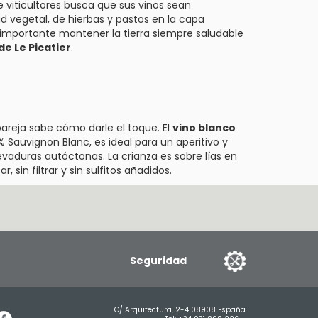
de viticultores busca que sus vinos sean
 vegetal, de hierbas y pastos en la capa
s importante mantener la tierra siempre saludable
de Le Picatier
.
 pareja sabe cómo darle el toque. El
vino blanco
0% Sauvignon Blanc, es ideal para un aperitivo y
vaduras autóctonas. La crianza es sobre lías en
r, sin filtrar y sin sulfitos añadidos.
Seguridad
C/ Arquitectura, 2-4 08908 España