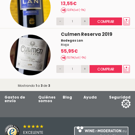
13,55€
12,87€/ud (-5%)
-
+
COMPRAR
Culmen Reserva 2019
Bodegas Lan
Rioja
55,95€
53,15€/ud (-5%)
-
+
COMPRAR
Mostrando
1
a
3
de
3
Gastos de
Quiénes
Blog
Ayuda
Seguridad
envío
somos
★★★★★
EXCELENTE