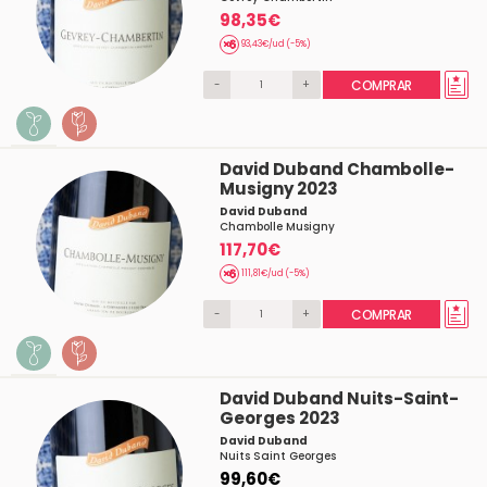
98,35€
93,43€/ud (-5%)
-
+
COMPRAR
David Duband Chambolle-
Musigny 2023
David Duband
Chambolle Musigny
117,70€
111,81€/ud (-5%)
-
+
COMPRAR
David Duband Nuits-Saint-
Georges 2023
David Duband
Nuits Saint Georges
99,60€