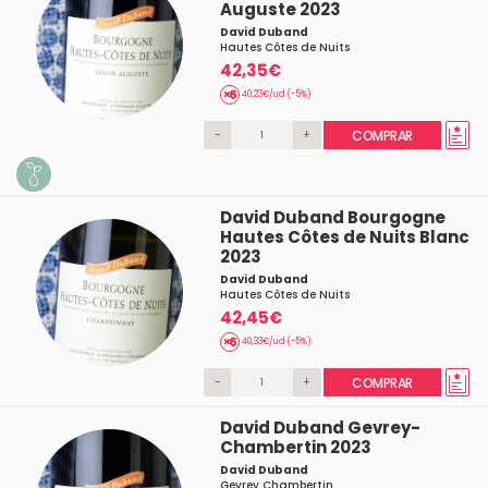
Auguste 2023
David Duband
Hautes Côtes de Nuits
42,35€
40,23€/ud (-5%)
-
+
COMPRAR
David Duband Bourgogne
Hautes Côtes de Nuits Blanc
2023
David Duband
Hautes Côtes de Nuits
42,45€
40,33€/ud (-5%)
-
+
COMPRAR
David Duband Gevrey-
Chambertin 2023
David Duband
Gevrey Chambertin