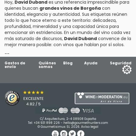
Hoy,
David Duband
es una referencia imprescindible para
quienes buscan
grandes vinos de Borgoña
con
identidad, elegancia y autenticidad. Sus etiquetas reúnen
todo lo que hace eterno a este territorio: delicadeza,
profundidad, mineralidad y una capacidad única para
emocionar sin estridencias. En un mundo del vino cada vez
más saturado de discursos,
David Duband
convence de la
mejor manera posible: con vinos que hablan por sí solos.
--
Gastos de
Quiénes
Blog
Ayuda
Seguridad
envío
somos
★★★★★
EXCELENTE
4.82 / 5
C/ Arquitectura, 2-4 08908 España
Tel:
+34 931 898 226
-
hello@gourmethunters.com
© Gourmetisimus SL 2026.
Avíso legal