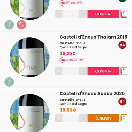
28,31€/ud (-5%)
-
+
COMPRAR
Castell d'Encus Thalarn 2018
Castell d'Encus
94
Costers del Segre
38,25€
36,34€/ud (-5%)
-
+
COMPRAR
Castell d'Encus Acusp 2020
Castell d'Encus
94
Costers del Segre
39,95€
-
+
ÚLTIMAS 3