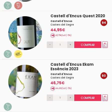
Castell d'Encus Quest 2020
Castell d'Encus
94
Costers del Segre
44,95€
42,70€/ud (-5%)
-
+
COMPRAR
Castell d'Encus Ekam
Essència 2023
Castell d'Encus
93
Costers del Segre
46,75€
44,41€/ud (-5%)
-
+
COMPRAR