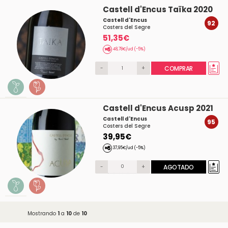
Castell d'Encus Taïka 2020
Castell d'Encus
92
Costers del Segre
51,35€
48,78€/ud (-5%)
-
+
COMPRAR
Castell d'Encus Acusp 2021
Castell d'Encus
95
Costers del Segre
39,95€
37,95€/ud (-5%)
-
+
AGOTADO
Mostrando
1
a
10
de
10