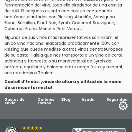
fermentación del vino, todo ello alrededor de una ermita
del s.XII. El conjunto cuenta con casi un centenar de
hectáreas plantadas con
Riesling
,
Albariño
,
Sauvignon
Blanc
,
Sémillon
,
Pinot Noir
,
Syrah
,
Cabernet Sauvignon
,
Cabernet Franc
,
Merlot
y
Petit Verdot
.
Algunos de sus vinos más representativos son:
Ekam
, el
único vino nacional elaborado prácticamente 100% con
Riesling que puede medirse a otros vinos centroeuropeos
de su casta;
Taleia
que nos transporta a un vino de corte
atlántica y francesa; o su monovarietal de Syrah de
perfecto equilibrio y balance entre carga frutal y mineral,
nos referimos a
Thalarn
.
Castell d'Encús: ¡vinos de altura y altitud de la mano
de un inconformista!
Gastos de
Quiénes
Blog
Ayuda
Seguridad
envío
somos
★★★★★