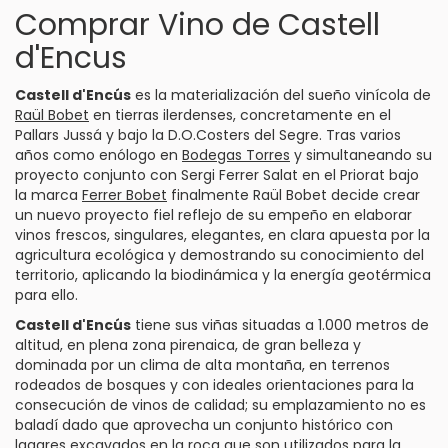
Comprar Vino de Castell
d'Encus
Castell d'Encús
es la materialización del sueño vinícola de
Raül Bobet
en tierras ilerdenses, concretamente en el
Pallars Jussá y bajo la
D.O.Costers del Segre.
Tras varios
años como enólogo en
Bodegas Torres
y simultaneando su
proyecto conjunto con Sergi Ferrer Salat en el
Priorat
bajo
la marca
Ferrer Bobet
finalmente Raül Bobet decide crear
un nuevo proyecto fiel reflejo de su empeño en elaborar
vinos frescos, singulares, elegantes, en clara apuesta por la
agricultura ecológica y demostrando su conocimiento del
territorio, aplicando la biodinámica y la energía geotérmica
para ello.
Castell d'Encús
tiene sus viñas situadas a 1.000 metros de
altitud, en plena zona pirenaica, de gran belleza y
dominada por un clima de alta montaña, en terrenos
rodeados de bosques y con ideales orientaciones para la
consecución de vinos de calidad; su emplazamiento no es
baladí dado que aprovecha un conjunto histórico con
lagares excavados en la roca que son utilizados para la