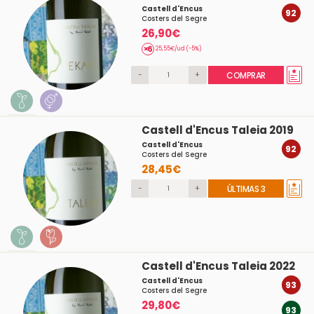
Castell d'Encus
92
Costers del Segre
26,90€
25,55€/ud (-5%)
-
+
COMPRAR
Castell d'Encus Taleia 2019
Castell d'Encus
92
Costers del Segre
28,45€
-
+
ÚLTIMAS 3
Castell d'Encus Taleia 2022
Castell d'Encus
93
Costers del Segre
29,80€
93