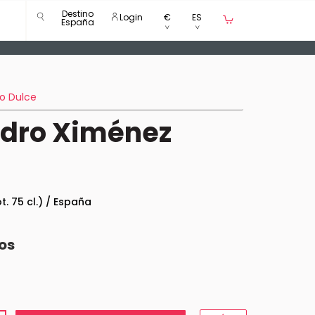
Destino
Login
€
ES
España
to Dulce
dro Ximénez
ot. 75 cl.) / España
os