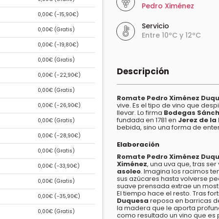
Pedro Ximénez
0,00€ (
-15,90€
)
Servicio
0,00€ (
Gratis
)
Entre 10ºC y 12ºC
0,00€ (
-19,80€
)
0,00€ (
Gratis
)
Descripción
0,00€ (
-22,90€
)
0,00€ (
Gratis
)
Romate
Pedro Ximénez Duq
vive. Es el tipo de vino que desp
0,00€ (
-26,90€
)
llevar. Lo firma
Bodegas Sánc
fundada en 1781 en
Jerez de la
0,00€ (
Gratis
)
bebida, sino una forma de enten
0,00€ (
-28,90€
)
Elaboración
0,00€ (
Gratis
)
Romate Pedro Ximénez Duq
Ximénez
, una uva que, tras se
0,00€ (
-33,90€
)
asoleo
. Imagina los racimos t
sus azúcares hasta volverse pe
0,00€ (
Gratis
)
suave prensada extrae un most
El tiempo hace el resto. Tras fort
0,00€ (
-35,90€
)
Duquesa
reposa en barricas 
la madera que le aporta profun
0,00€ (
Gratis
)
como resultado un vino que es 