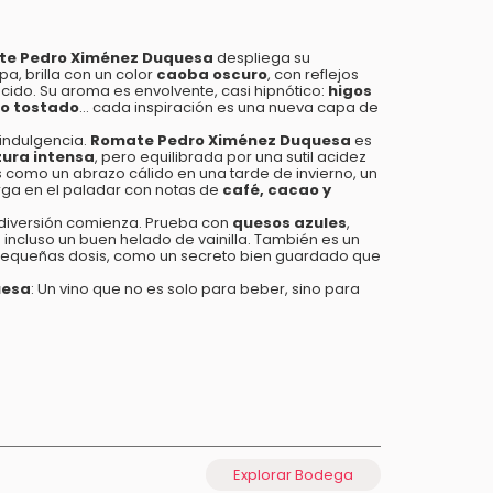
e Pedro Ximénez Duquesa
despliega su
a, brilla con un color
caoba oscuro
, con reflejos
ido. Su aroma es envolvente, casi hipnótico:
higos
lo tostado
… cada inspiración es una nueva capa de
 indulgencia.
Romate Pedro Ximénez Duquesa
es
zura intensa
, pero equilibrada por una sutil acidez
Es como un abrazo cálido en una tarde de invierno, un
rga en el paladar con notas de
café, cacao y
 diversión comienza. Prueba con
quesos azules
,
o incluso un buen helado de vainilla. También es un
 en pequeñas dosis, como un secreto bien guardado que
uesa
: Un vino que no es solo para beber, sino para
Explorar Bodega