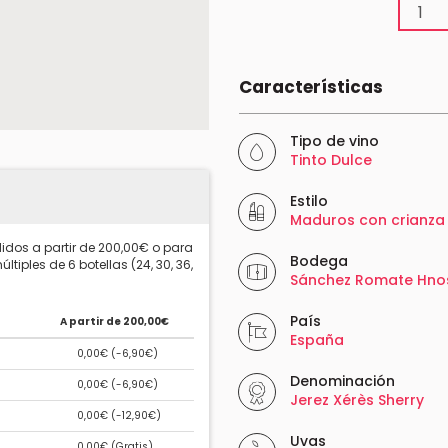
Características
Tipo de vino
Tinto Dulce
Estilo
Maduros con crianza
idos a partir de 200,00€ o para
Bodega
ltiples de 6 botellas (24, 30, 36,
Sánchez Romate Hno
País
A partir de 200,00€
España
0,00€ (
-6,90€
)
Denominación
0,00€ (
-6,90€
)
Jerez Xérès Sherry
0,00€ (
-12,90€
)
Uvas
0,00€ (
Gratis
)