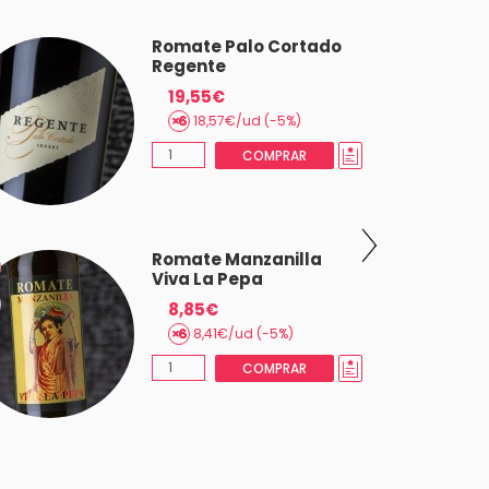
Romate Palo Cortado
Regente
19,55€
18,57€/ud (-5%)
COMPRAR
Romate Manzanilla
Viva La Pepa
8,85€
8,41€/ud (-5%)
COMPRAR