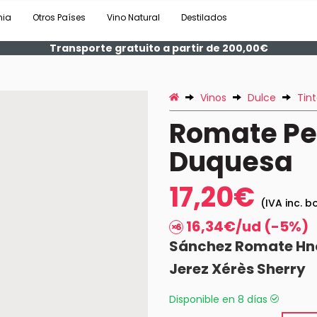
nia
Otros Países
Vino Natural
Destilados
Transporte gratuito a partir de 200,00€
Vinos
Dulce
Tin
Romate Pe
Duquesa
17,20€
(IVA inc. b
16,34€/ud (-5%)
Sánchez Romate Hn
Jerez Xérès Sherry
Disponible en 8 días