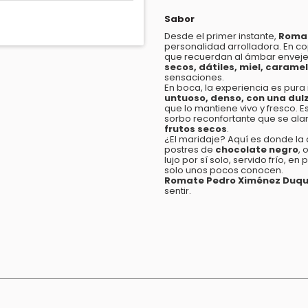
Sabor
Desde el primer instante,
Romat
personalidad arrolladora. En cop
que recuerdan al ámbar envejec
secos, dátiles, miel, carame
sensaciones.
En boca, la experiencia es pura
untuoso, denso, con una dul
que lo mantiene vivo y fresco. 
sorbo reconfortante que se ala
frutos secos
.
¿El maridaje? Aquí es donde la
postres de
chocolate negro
, 
lujo por sí solo, servido frío,
solo unos pocos conocen.
Romate Pedro Ximénez Duq
sentir.