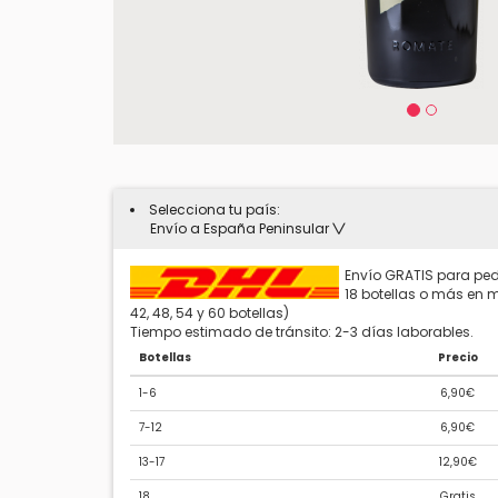
Selecciona tu país:
Envío a España Peninsular
Envío GRATIS para ped
18 botellas o más en mú
42, 48, 54 y 60 botellas)
Tiempo estimado de tránsito: 2-3 días laborables.
Botellas
Precio
1-6
6,90€
7-12
6,90€
13-17
12,90€
18
Gratis