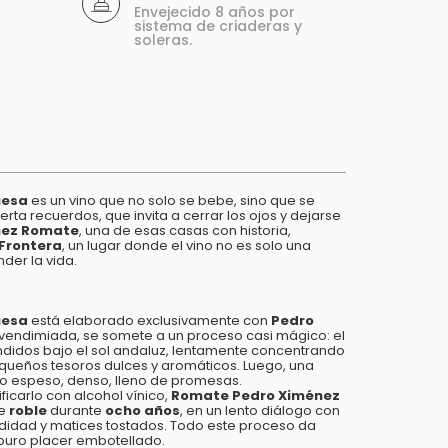
Envejecido 8 años por
sistema de criaderas y
soleras.
uesa
es un vino que no solo se bebe, sino que se
ierta recuerdos, que invita a cerrar los ojos y dejarse
hez Romate
, una de esas casas con historia,
 Frontera
, un lugar donde el vino no es solo una
der la vida.
uesa
está elaborado exclusivamente con
Pedro
r vendimiada, se somete a un proceso casi mágico: el
endidos bajo el sol andaluz, lentamente concentrando
queños tesoros dulces y aromáticos. Luego, una
o espeso, denso, lleno de promesas.
ificarlo con alcohol vínico,
Romate Pedro Ximénez
de
roble
durante
ocho años
, en un lento diálogo con
didad y matices tostados. Todo este proceso da
puro placer embotellado.