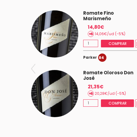
ez
Romate Fino
ry
Marismeño
14,80€
(-5%)
14,06€/ud (-5%)
MPRAR
COMPRAR
Parker
84
Romate Oloroso Don
José
21,35€
20,28€/ud (-5%)
COMPRAR