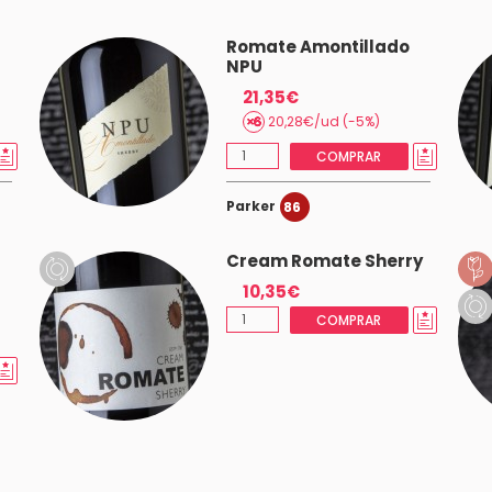
Romate Amontillado
NPU
21,35€
20,28€/ud (-5%)
COMPRAR
Parker
86
Cream Romate Sherry
10,35€
COMPRAR