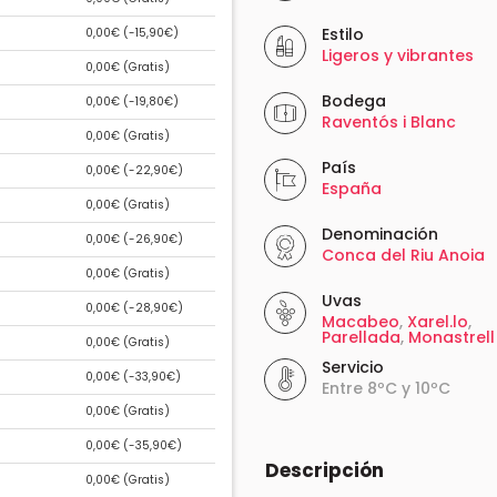
Estilo
0,00€ (
-15,90€
)
Ligeros y vibrantes
0,00€ (
Gratis
)
Bodega
0,00€ (
-19,80€
)
Raventós i Blanc
0,00€ (
Gratis
)
País
0,00€ (
-22,90€
)
España
0,00€ (
Gratis
)
Denominación
0,00€ (
-26,90€
)
Conca del Riu Anoia
0,00€ (
Gratis
)
Uvas
0,00€ (
-28,90€
)
Macabeo
,
Xarel.lo
,
Parellada
,
Monastrell
0,00€ (
Gratis
)
Servicio
0,00€ (
-33,90€
)
Entre 8ºC y 10ºC
0,00€ (
Gratis
)
0,00€ (
-35,90€
)
Descripción
0,00€ (
Gratis
)