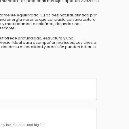
tiza húmeda. Las pequeñas burbujas aportan viveza sin
tamente equilibrado. Su acidez natural, afinada por
 una energía vibrante que contrasta con una textura
argo y marcadamente calcáreo, dejando una
rescante.
t ofrece profundidad, estructura y una
-precio. Ideal para acompañar mariscos, ceviches o
donde su mineralidad y precisión pueden brillar sin
f my favorite ones and big fan