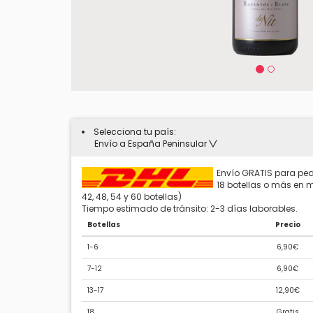
Selecciona tu país:
Envío a España Peninsular
Envío GRATIS para ped
18 botellas o más en mú
42, 48, 54 y 60 botellas)
Tiempo estimado de tránsito: 2-3 días laborables.
Botellas
Precio
1-6
6,90€
7-12
6,90€
13-17
12,90€
18
Gratis