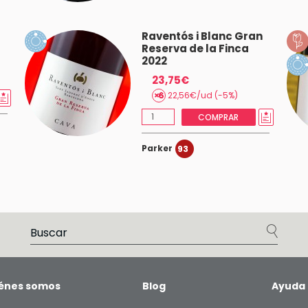
Raventós i Blanc Gran
Reserva de la Finca
2022
23,75€
22,56€/ud (-5%)
COMPRAR
Parker
93
énes somos
Blog
Ayuda