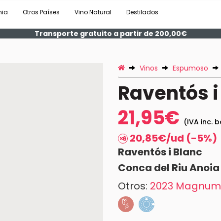
nia
Otros Países
Vino Natural
Destilados
Transporte gratuito a partir de 200,00€
Vinos
Espumoso
Raventós i
21,95€
(IVA inc. b
20,85€/ud (-5%)
Raventós i Blanc
Conca del Riu Anoia
Otros:
2023 Magnum