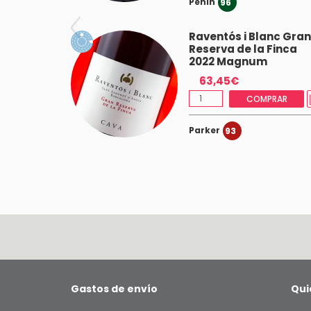
Peñin
96
Raventós i Blanc Gran
28/10/22
Reserva de la Finca
Raventós i Blanc de Nit 2020
2022 Magnum
63,45€
COMPRAR
Parker
93
Gastos de envío
Qui