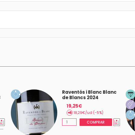
Raventós i Blanc Blanc
8
de Blancs 2024
19,25€
18,29€/ud (-5%)
COMPRAR