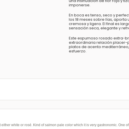
una insinuación de flor roja y 
imponerse.
En boca es tenso, seco y perfec
los 18 meses sobre lías, aporta
cremosa y ligera. El final es l
sensación seca, elegante y ref
Este espumoso rosado extra-bru
extraordinaria relación placer
platos de acento mediterráneo, 
esfuerzo.
t either white or rosé. Kind of salmon pale color which it is very gastronomic. One o