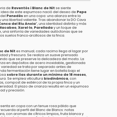
oria de
Raventós i Blanc de Nit
se siente
 La idea de este espumoso nació del deseo de
Pepe
 del
Penedès
en una copa: una alianza entre la
 una libertad valiente. Tras abandonar la DO Cava
Conca del Riu Anoia
”, una identidad distinta y más
Macabeo
,
Xarel·lo
,
Parellada
y un toque de
, una sinfonía de variedades autóctonas que se
s suelos franco‑arcillosos de la finca.
nc de Nit
es manual; cada racimo llega al lagar por
idad y frescura. Se realiza un suave prensado
ando que se preserve la delicadeza del mosto. La
za en depósitos de acero inoxidable, gestionada
a variedad se trata por separado antes de
da fermentación tiene lugar en botella bajo el
posa
sobre lías durante un mínimo de 18 meses
,
ura. Se emplea viticultura
biodinámica
, con
, compost de estiércol de la propia finca y un
ersidad. El plazo de crianza resulta en un espumoso
dad y precisión.
senta en copa con un tenue rosa pálido que
recuerda al perfil del Blanc de Blancs: notas
a, con aromas de cítricos limpios, fruta blanca y