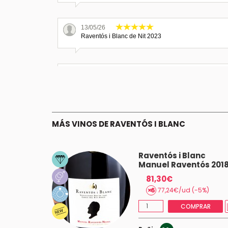
13/05/26
Raventós i Blanc de Nit 2023
01/05/25
Raventós i Blanc de Nit 2022
21/02/24
MÁS VINOS DE RAVENTÓS I BLANC
Raventós i Blanc de Nit 2021
Raventós i Blanc
Manuel Raventós 201
17/08/23
Raventós i Blanc de Nit 2021
81,30€
77,24€/ud (-5%)
COMPRAR
13/03/23
Raventós i Blanc de Nit 2020