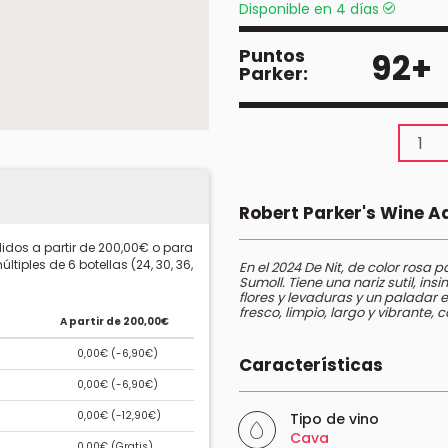
Disponible en 4 días
Puntos
92+
Parker:
Robert Parker's Wine 
idos a partir de 200,00€ o para
ltiples de 6 botellas (24, 30, 36,
En el 2024 De Nit, de color rosa p
Sumoll. Tiene una nariz sutil, in
flores y levaduras y un paladar 
fresco, limpio, largo y vibrante, 
A partir de 200,00€
0,00€ (
-6,90€
)
Características
0,00€ (
-6,90€
)
0,00€ (
-12,90€
)
Tipo de vino
Cava
0,00€ (
Gratis
)