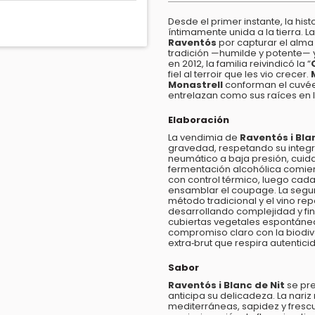
Desde el primer instante, la hist
íntimamente unida a la tierra.
Raventós
por capturar el alma
tradición —humilde y potente— y
en 2012, la familia reivindicó la “
fiel al terroir que les vio crecer.
Monastrell
conforman el cuvée
entrelazan como sus raíces en lo
Elaboración
La vendimia de
Raventós i Bla
gravedad, respetando su integr
neumático a baja presión, cuid
fermentación alcohólica comien
con control térmico, luego cad
ensamblar el coupage. La segun
método tradicional y el vino re
desarrollando complejidad y fin
cubiertas vegetales espontáneas
compromiso claro con la biodiv
extra‑brut que respira autentici
Sabor
Raventós i Blanc de Nit
se pre
anticipa su delicadeza. La nariz 
mediterráneas, sapidez y frescur