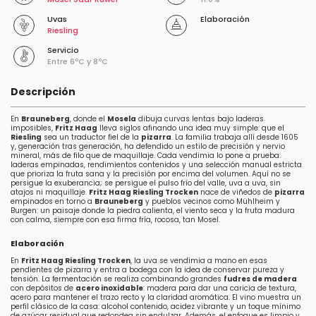
Uvas
Elaboración
Riesling
Servicio
Entre 6ºC y 8ºC
Descripción
En
Brauneberg
, donde el
Mosela
dibuja curvas lentas bajo laderas
imposibles,
Fritz Haag
lleva siglos afinando una idea muy simple: que el
Riesling
sea un traductor fiel de la
pizarra
. La familia trabaja allí desde 1605
y, generación tras generación, ha defendido un estilo de precisión y nervio
mineral, más de filo que de maquillaje. Cada vendimia lo pone a prueba:
laderas empinadas, rendimientos contenidos y una selección manual estricta
que prioriza la fruta sana y la precisión por encima del volumen. Aquí no se
persigue la exuberancia; se persigue el pulso frío del valle, uva a uva, sin
atajos ni maquillaje.
Fritz Haag Riesling Trocken
nace de viñedos de
pizarra
empinados en torno a
Brauneberg
y pueblos vecinos como Mühlheim y
Burgen: un paisaje donde la piedra calienta, el viento seca y la fruta madura
con calma, siempre con esa firma fría, rocosa, tan Mosel.
Elaboración
En
Fritz Haag Riesling Trocken
, la uva se vendimia a mano en esas
pendientes de pizarra y entra a bodega con la idea de conservar pureza y
tensión. La fermentación se realiza combinando grandes
fudres de madera
con depósitos de
acero inoxidable
: madera para dar una caricia de textura,
acero para mantener el trazo recto y la claridad aromática. El vino muestra un
perfil clásico de la casa: alcohol contenido, acidez vibrante y un toque mínimo
de azúcar residual que redondea sin endulzar. Además, el enfoque es limpio y