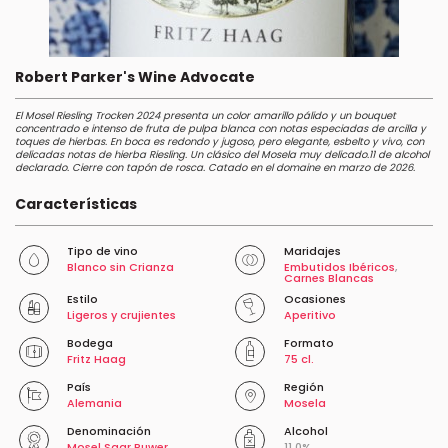
Robert Parker's Wine Advocate
El Mosel Riesling Trocken 2024 presenta un color amarillo pálido y un bouquet
concentrado e intenso de fruta de pulpa blanca con notas especiadas de arcilla y
toques de hierbas. En boca es redondo y jugoso, pero elegante, esbelto y vivo, con
delicadas notas de hierba Riesling. Un clásico del Mosela muy delicado.11 de alcohol
declarado. Cierre con tapón de rosca. Catado en el domaine en marzo de 2026.
Características
Tipo de vino
Maridajes
Blanco sin Crianza
Embutidos Ibéricos
,
Carnes Blancas
Estilo
Ocasiones
Ligeros y crujientes
Aperitivo
Bodega
Formato
Fritz Haag
75 cl.
País
Región
Alemania
Mosela
Denominación
Alcohol
Mosel Saar Ruwer
11.0%