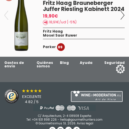
Fritz Haag Brauneberger
Juffer Riesling Kabinett 2024
19,90€
18,91€/ud (-5%)
Fritz Haag
Mosel Saar Ruwer
Parker
89
Gastos de
Quiénes
Blog
Ayuda
Seguridad
envío
somos
★★★★★
EXCELENTE
4.82 / 5
C/ Arquitectura, 2-4 08908 España
Tel:
+34 931 898 226
-
hello@gourmethunters.com
© Gourmetisimus SL 2026.
Avíso legal