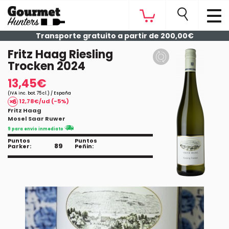
Transporte gratuito a partir de 200,00€
Fritz Haag Riesling
Trocken 2024
13,45€
(IVA inc. bot. 75 cl.) / España
12,78€/ud (-5%)
Fritz Haag
Mosel Saar Ruwer
9 para envío inmediato
Puntos
Puntos
89
Parker:
Peñin: