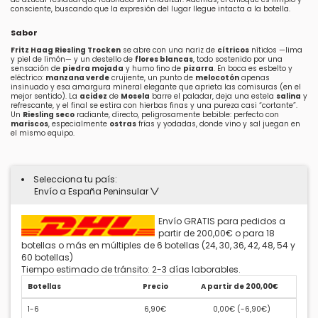
consciente, buscando que la expresión del lugar llegue intacta a la botella.
Sabor
Fritz Haag Riesling Trocken
se abre con una nariz de
cítricos
nítidos —lima
y piel de limón— y un destello de
flores blancas
, todo sostenido por una
sensación de
piedra mojada
y humo fino de
pizarra
. En boca es esbelto y
eléctrico:
manzana verde
crujiente, un punto de
melocotón
apenas
insinuado y esa amargura mineral elegante que aprieta las comisuras (en el
mejor sentido). La
acidez
de
Mosela
barre el paladar, deja una estela
salina
y
refrescante, y el final se estira con hierbas finas y una pureza casi “cortante”.
Un
Riesling seco
radiante, directo, peligrosamente bebible: perfecto con
mariscos
, especialmente
ostras
frías y yodadas, donde vino y sal juegan en
el mismo equipo.
Selecciona tu país:
Envío a España Peninsular
Envío GRATIS para pedidos a
partir de 200,00€ o para 18
botellas o más en múltiples de 6 botellas (24, 30, 36, 42, 48, 54 y
60 botellas)
Tiempo estimado de tránsito: 2-3 días laborables.
Botellas
Precio
A partir de 200,00€
1-6
6,90€
0,00€ (
-6,90€
)