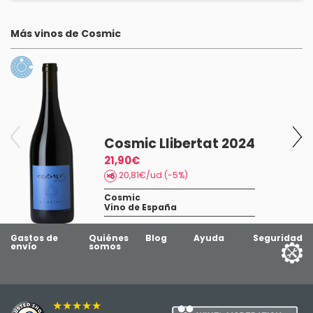
Más vinos de Cosmic
Cosmic Llibertat 2024
21,90€
20,81€/ud (-5%)
Cosmic
Vino de España
Gastos de
Quiénes
Blog
Ayuda
Seguridad
envío
somos
★★★★★