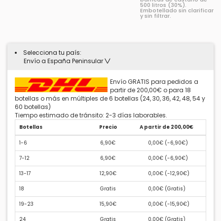
500 litros (30%).
Embotellado sin clarificar
y sin filtrar.
Selecciona tu país:
Envío a España Peninsular
Envío GRATIS para pedidos a
partir de 200,00€ o para 18
botellas o más en múltiples de 6 botellas (24, 30, 36, 42, 48, 54 y
60 botellas)
Tiempo estimado de tránsito: 2-3 días laborables.
Botellas
Precio
A partir de 200,00€
1-6
6,90€
0,00€ (
-6,90€
)
7-12
6,90€
0,00€ (
-6,90€
)
13-17
12,90€
0,00€ (
-12,90€
)
18
Gratis
0,00€ (
Gratis
)
19-23
15,90€
0,00€ (
-15,90€
)
24
Gratis
0,00€ (
Gratis
)