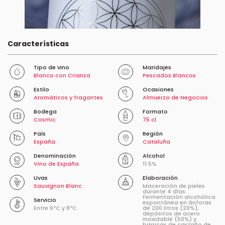
Características
Tipo de vino
Maridajes
Blanco con Crianza
Pescados Blancos
Estilo
Ocasiones
Aromáticos y fragantes
Almuerzo de Negocios
Bodega
Formato
Cosmic
75 cl.
País
Región
España
Cataluña
Denominación
Alcohol
Vino de España
11.5%
Uvas
Elaboración
Sauvignon Blanc
Maceración de pieles
durante 4 días.
Fermentación alcohólica
Servicio
espontánea en ánforas
Entre 6ºC y 8ºC
de 200 litros (20%),
depósitos de acero
inoxidable (50%) y
barricas de castaño de