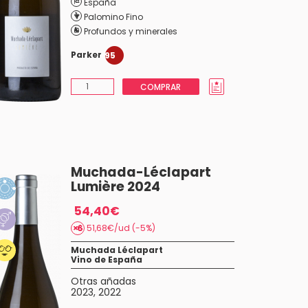
España
Palomino Fino
Profundos y minerales
Parker
95
COMPRAR
Muchada-Léclapart
Lumière 2024
54,40€
51,68€/ud (-5%)
Muchada Léclapart
Vino de España
Otras añadas
2023
,
2022