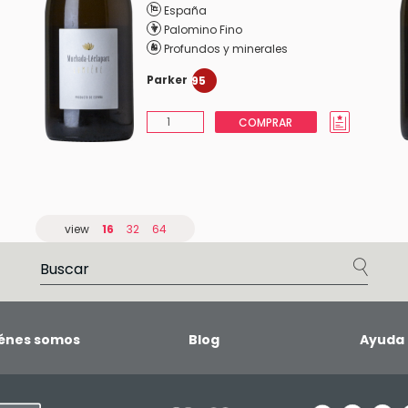
España
Palomino Fino
Profundos y minerales
Parker
95
COMPRAR
view
16
32
64
énes somos
Blog
Ayuda