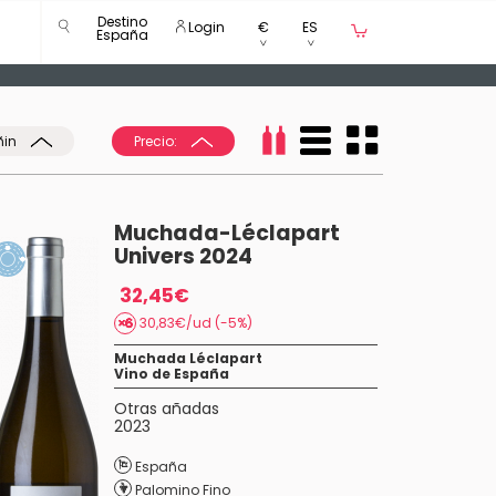
Destino
Login
€
ES
España
ñin
Precio:
Muchada-Léclapart
Univers 2024
32,45€
30,83€/ud (-5%)
Muchada Léclapart
Vino de España
Otras añadas
2023
España
Palomino Fino