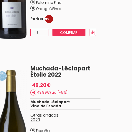
Palomino Fino
Orange Wines
Parker
92
COMPRAR
Muchada-Léclapart
Étoile 2022
46,20€
43,89€/ud (-5%)
Muchada Léclapart
Vino de España
Otras añadas
2023
España