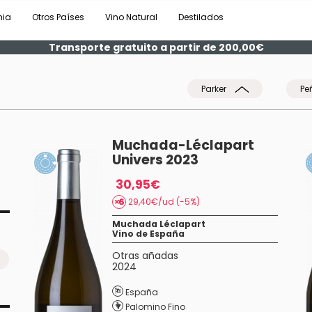
nia
Otros Países
Vino Natural
Destilados
Transporte gratuito a partir de 200,00€
Parker
Pe
Muchada-Léclapart
Univers 2023
30,95€
29,40€/ud (-5%)
Muchada Léclapart
Vino de España
Otras añadas
2024
España
Palomino Fino