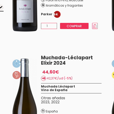
Palomino Fino
,
Moscatel
Aromáticos y fragantes
Parker
94
COMPRAR
Muchada-Léclapart
Elixir 2024
44,60€
42,37€/ud (-5%)
Muchada Léclapart
Vino de España
Otras añadas
2023
,
2022
España