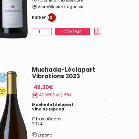
Palomino Fino
,
Moscatel
Aromáticos y fragantes
Parker
93
COMPRAR
Muchada-Léclapart
Vibrations 2023
46,20€
43,89€/ud (-5%)
Muchada Léclapart
Vino de España
Otras añadas
2024
España