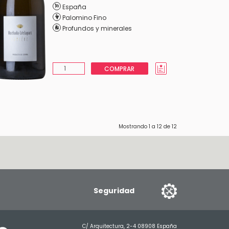
España
Palomino Fino
Profundos y minerales
COMPRAR
Mostrando
1
a
12
de
12
Seguridad
C/ Arquitectura, 2-4 08908 España