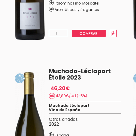
Palomino Fino
,
Moscatel
Aromáticos y fragantes
COMPRAR
Muchada-Léclapart
Étoile 2023
46,20€
43,89€/ud (-5%)
Muchada Léclapart
Vino de España
Otras añadas
2022
España