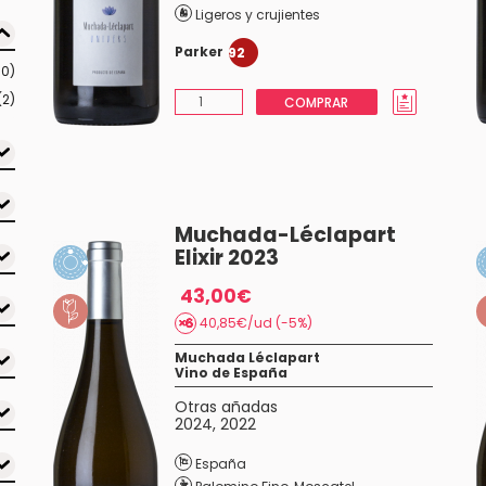
Ligeros y crujientes
Parker
92
10)
(2)
COMPRAR
Muchada-Léclapart
Elixir 2023
43,00€
40,85€/ud (-5%)
Muchada Léclapart
Vino de España
Otras añadas
2024
,
2022
España