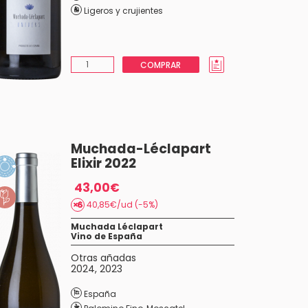
Ligeros y crujientes
COMPRAR
Muchada-Léclapart
Elixir 2022
43,00€
40,85€/ud (-5%)
Muchada Léclapart
Vino de España
Otras añadas
2024
,
2023
España