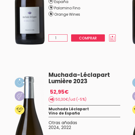
España
Palomino Fino
Orange Wines
COMPRAR
Muchada-Léclapart
Lumière 2023
52,95€
50,30€/ud (-5%)
Muchada Léclapart
Vino de España
Otras añadas
2024
,
2022