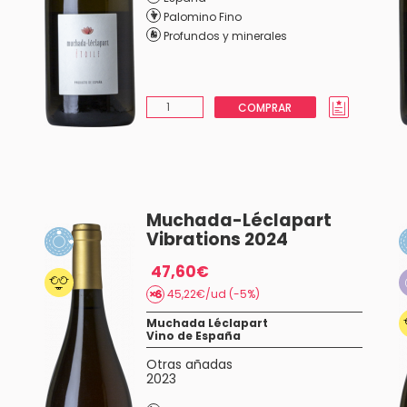
Palomino Fino
Profundos y minerales
COMPRAR
Muchada-Léclapart
Vibrations 2024
47,60€
45,22€/ud (-5%)
Muchada Léclapart
Vino de España
Otras añadas
2023