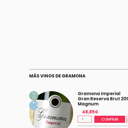
MÁS VINOS DE GRAMONA
ent Rosé
Gramona Imperial
 Brut
Gran Reserva Brut 20
Magnum
48,85€
 (-5%)
COMPRAR
MPRAR