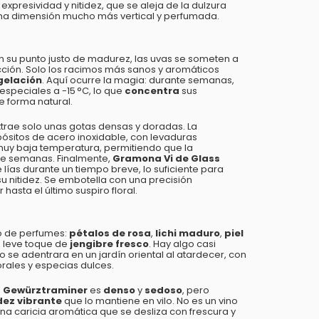
xpresividad y nitidez, que se aleja de la dulzura
na dimensión mucho más vertical y perfumada.
 su punto justo de madurez, las uvas se someten a
ción. Solo los racimos más sanos y aromáticos
gelación
. Aquí ocurre la magia: durante semanas,
especiales a -15 °C, lo que
concentra
sus
 forma natural.
extrae solo unas gotas densas y doradas. La
pósitos de acero inoxidable, con levaduras
uy baja temperatura, permitiendo que la
te semanas. Finalmente,
Gramona Vi de Glass
lías durante un tiempo breve, lo suficiente para
su nitidez. Se embotella con una precisión
hasta el último suspiro floral.
do de perfumes:
pétalos de rosa
,
lichi maduro
,
piel
 leve toque de
jengibre fresco
. Hay algo casi
no se adentrara en un jardín oriental al atardecer, con
orales y especias dulces.
s Gewürztraminer
es
denso
y
sedoso
, pero
dez vibrante
que lo mantiene en vilo. No es un vino
a caricia aromática que se desliza con frescura y