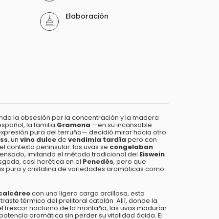
Elaboración
ando la obsesión por la concentración y la madera
español, la familia
Gramona
—en su incansable
xpresión pura del terruño— decidió mirar hacia otro
ass
, un
vino dulce
de
vendimia tardía
pero con
el contexto peninsular: las uvas se
congelaban
ensado, imitando el método tradicional del
Eiswein
esgada, casi herética en el
Penedès
, pero que
ás pura y cristalina de variedades aromáticas como
 calcáreo
con una ligera carga arcillosa, esta
aste térmico del prelitoral catalán. Allí, donde la
el frescor nocturno de la montaña, las uvas maduran
otencia aromática sin perder su vitalidad ácida. El