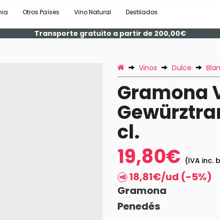
nia
Otros Países
Vino Natural
Destilados
Transporte gratuito a partir de 200,00€
Vinos
Dulce
Bla
Gramona V
Gewürztram
cl.
19,80€
(IVA inc. 
18,81€/ud (-5%)
Gramona
Penedés