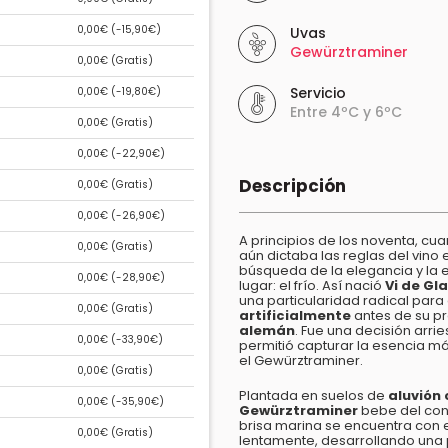
0,00€ (
-15,90€
)
Uvas
Gewürztraminer
0,00€ (
Gratis
)
Servicio
0,00€ (
-19,80€
)
Entre 4ºC y 6ºC
0,00€ (
Gratis
)
0,00€ (
-22,90€
)
Descripción
0,00€ (
Gratis
)
0,00€ (
-26,90€
)
A principios de los noventa, cu
0,00€ (
Gratis
)
aún dictaba las reglas del vino 
búsqueda de la elegancia y la e
0,00€ (
-28,90€
)
lugar: el frío. Así nació
Vi de Gl
una particularidad radical para 
0,00€ (
Gratis
)
artificialmente
antes de su pr
alemán
. Fue una decisión arri
0,00€ (
-33,90€
)
permitió capturar la esencia m
el Gewürztraminer.
0,00€ (
Gratis
)
Plantada en suelos de
aluvión
0,00€ (
-35,90€
)
Gewürztraminer
bebe del contr
brisa marina se encuentra con 
0,00€ (
Gratis
)
lentamente, desarrollando una p