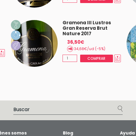
Gramona III Lustros
Gran Reserva Brut
Nature 2017
36,50€
34,68€/ud (-5%)
COMPRAR
énes somos
Blog
Ayuda