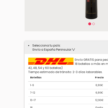
Selecciona tu país:
Envío a España Peninsular
Envío GRATIS para ped
18 botellas o más en mú
42, 48, 54 y 60 botellas)
Tiempo estimado de tránsito: 2-3 días laborables.
Botellas
Precio
1-6
6,90€
7-12
6,90€
13-17
12,90€
18
Gratis