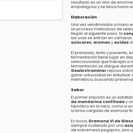
resultado es un vino de enorme e
empalagosa y se lanza hacia u
Elaboración
Una vez vendimiadas a mano en
un proceso meticuloso de selec
llegan al siguiente paso: la
con
las uvas se enfrían en cámaras 
azúcares
,
aromas
y
acidez
de
El prensado, lento y paciente, 
fermentación tiene lugar en de
seleccionadas que trabajan a m
fermentación se alargue duran
Gewürztraminer
reposa sobre 
ganar untuosidad sin enturbiar 
milimétrica, buscando preservar 
Sabor
El primer impacto es un estalli
de mandarina confitada
y un
hipnótico en la nariz, como si u
la brisa cargada de esencias fl
En boca,
Gramona Vi de Glas
siempre sostenido por una
aci
de sobremesa pegajoso, sino un