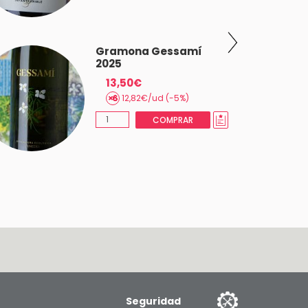
Gramona Gessamí
2025
13,50€
12,82€/ud (-5%)
COMPRAR
Seguridad