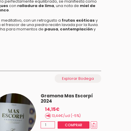
pero perfectamente equilibrado, se manifiesta como
ques
con
ralladura de lima
, una nota de
miel de
anco
.
asi meditativo, con un retrogusto a
frutas exóticas
y
l frescor de una piedra recién lavada por la lluvia.
echa para momentos de
pausa
,
contemplación
y
Explorar Bodega
Gramona Mas Escorpí
2024
14,15€
13,44€/ud (-5%)
COMPRAR