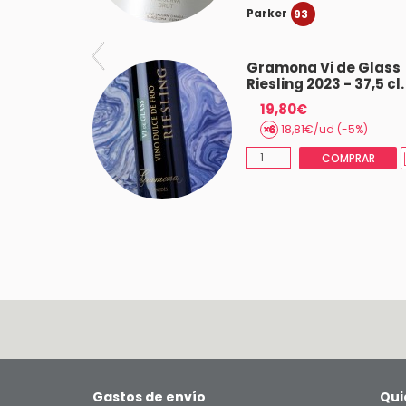
Parker
93
de Glass
Gramona Vi de Glass
- 37,5 cl.
Riesling 2023 - 37,5 cl.
19,80€
(-5%)
18,81€/ud (-5%)
IMAS 6
COMPRAR
Gastos de envío
Qui