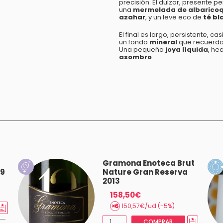
precisión. El dulzor, presente 
una
mermelada de albarico
azahar
, y un leve eco de
té bl
El final es largo, persistente, c
un fondo
mineral
que recuerda e
Una pequeña
joya líquida
, h
asombro
.
Gramona Enoteca Brut
19
Nature Gran Reserva
2013
158,50€
150,57€/ud (-5%)
COMPRAR