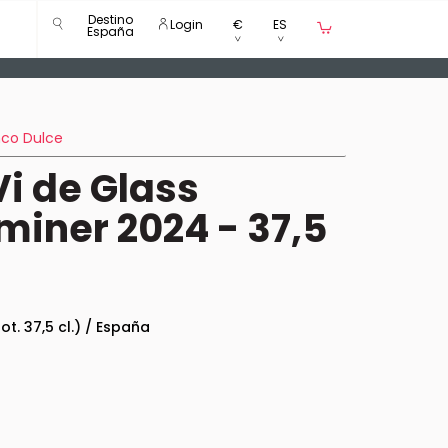
Destino
Login
€
ES
España
nco Dulce
i de Glass
iner 2024 - 37,5
bot. 37,5 cl.) / España