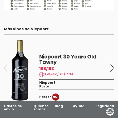
Más vinos de Niepoort
Niepoort 30 Years Old
Tawny
158,15€
150,24€/ud (-5%)
Niepoort
Porto
Parker
95
Gastos de
Quiénes
Blog
Ayuda
Seguridad
envío
somos