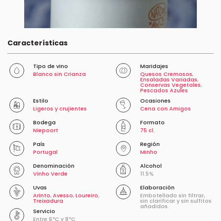
Características
Tipo de vino
Maridajes
Blanco sin Crianza
Quesos Cremosos
,
Ensaladas Variadas
,
Conservas Vegetales
,
Pescados Azules
Estilo
Ocasiones
Ligeros y crujientes
Cena con Amigos
Bodega
Formato
Niepoort
75 cl.
País
Región
Portugal
Minho
Denominación
Alcohol
Vinho Verde
11.5%
Uvas
Elaboración
Arinto
,
Avesso
,
Loureiro
,
Embotellado sin filtrar,
Treixadura
sin clarificar y sin sulfitos
añadidos.
Servicio
Entre 6ºC y 8ºC