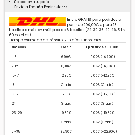
Selecciona tu país:
Envío a España Peninsular
Envío GRATIS para pedidos a
partir de 200,00€ o para 18
botellas o más en múltiples de 6 botellas (24, 30, 36, 42, 48, 54 y
60 botellas)
Tiempo estimado de tránsito: 2-3 días laborables.
Botellas
Precio
A partir de 200,00€
1-6
6,90€
0,00€ (
-6,90€
)
7-12
6,90€
0,00€ (
-6,90€
)
13-17
12,90€
0,00€ (
-12,90€
)
18
Gratis
0,00€ (
Gratis
)
19-23
15,90€
0,00€ (
-15,90€
)
24
Gratis
0,00€ (
Gratis
)
25-29
19,80€
0,00€ (
-19,80€
)
30
Gratis
0,00€ (
Gratis
)
31-35
22,90€
0,00€ (
-22,90€
)