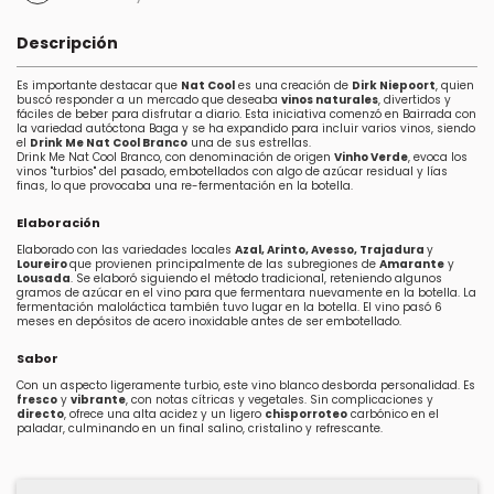
Descripción
Es importante destacar que
Nat Cool
es una creación de
Dirk Niepoort
, quien
buscó responder a un mercado que deseaba
vinos naturales
, divertidos y
fáciles de beber para disfrutar a diario. Esta iniciativa comenzó en Bairrada con
la variedad autóctona Baga y se ha expandido para incluir varios vinos, siendo
el
Drink Me Nat Cool Branco
una de sus estrellas.
Drink Me Nat Cool Branco, con denominación de origen
Vinho Verde
, evoca los
vinos "turbios" del pasado, embotellados con algo de azúcar residual y lías
finas, lo que provocaba una re-fermentación en la botella.
Elaboración
Elaborado con las variedades locales
Azal, Arinto, Avesso, Trajadura
y
Loureiro
que provienen principalmente de las subregiones de
Amarante
y
Lousada
. Se elaboró siguiendo el método tradicional, reteniendo algunos
gramos de azúcar en el vino para que fermentara nuevamente en la botella. La
fermentación maloláctica también tuvo lugar en la botella. El vino pasó 6
meses en depósitos de acero inoxidable antes de ser embotellado.
Sabor
Con un aspecto ligeramente turbio, este vino blanco desborda personalidad. Es
fresco
y
vibrante
, con notas cítricas y vegetales. Sin complicaciones y
directo
, ofrece una alta acidez y un ligero
chisporroteo
carbónico en el
paladar, culminando en un final salino, cristalino y refrescante.