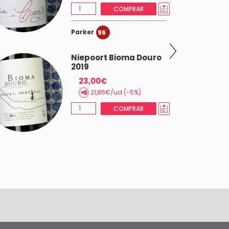
COMPRAR
Parker
96
Niepoort Bioma Douro
2019
23,00€
21,85€/ud (-5%)
COMPRAR