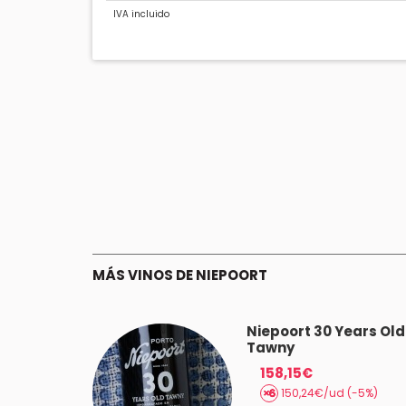
IVA incluido
MÁS VINOS DE NIEPOORT
 Cool
Niepoort 30 Years Old
rto - 1 L.
Tawny
158,15€
(-5%)
150,24€/ud (-5%)