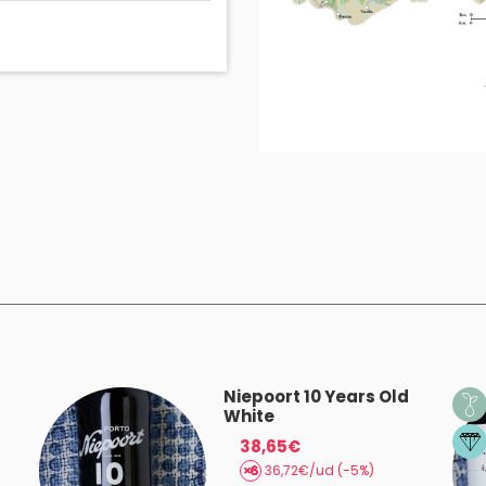
Niepoort 10 Years Old
White
38,65€
36,72€/ud (-5%)