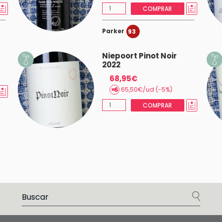
COMPRAR
Parker
93
Niepoort Pinot Noir
2022
68,95€
65,50€/ud (-5%)
COMPRAR