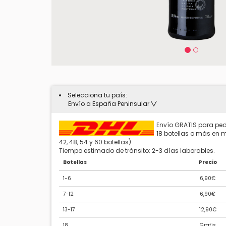
Selecciona tu país:
Envío a España Peninsular
Envío GRATIS para ped
18 botellas o más en mú
42, 48, 54 y 60 botellas)
Tiempo estimado de tránsito: 2-3 días laborables.
Botellas
Precio
1-6
6,90€
7-12
6,90€
13-17
12,90€
18
Gratis