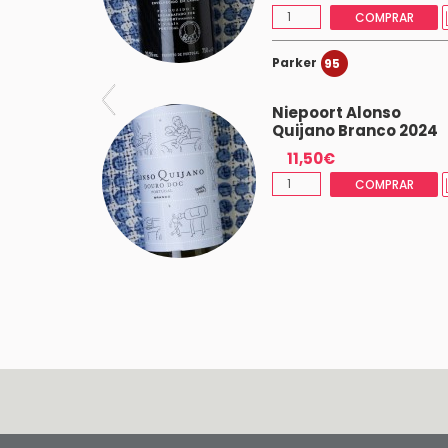
MPRAR
COMPRAR
Parker
95
has
Niepoort Alonso
o 2022
Quijano Branco 2024
11,50€
 (-5%)
COMPRAR
MPRAR