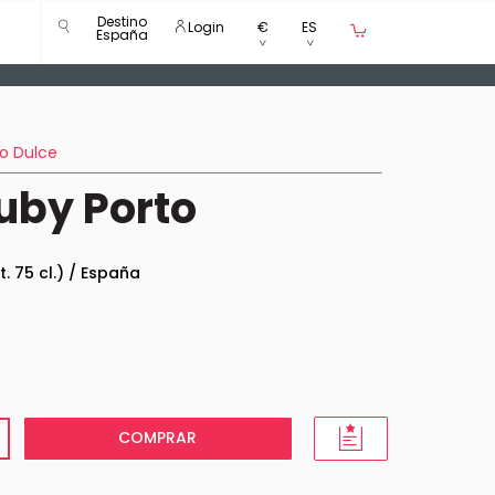
Destino
Login
€
ES
España
to Dulce
uby Porto
t. 75 cl.) / España
COMPRAR