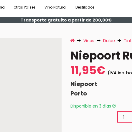
nia
Otros Países
Vino Natural
Destilados
Transporte gratuito a partir de 200,00€
Vinos
Dulce
Tin
Niepoort R
11,95€
(IVA inc. bo
Niepoort
Porto
Disponible en 3 días