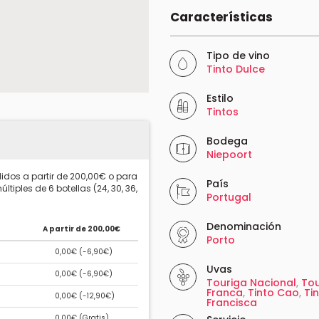
Características
Tipo de vino
Tinto Dulce
Estilo
Tintos
Bodega
Niepoort
idos a partir de 200,00€ o para
País
ltiples de 6 botellas (24, 30, 36,
Portugal
Denominación
A partir de 200,00€
Porto
0,00€ (
-6,90€
)
Uvas
0,00€ (
-6,90€
)
Touriga Nacional
,
Tou
Franca
,
Tinto Cao
,
Ti
0,00€ (
-12,90€
)
Francisca
0,00€ (
Gratis
)