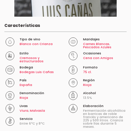
Características
Tipo de vino
Maridajes
Blanco con Crianza
Carnes Blancas
,
Pescados Azules
Estilo
Ocasiones
Cremosos y
Cena con Amigos
estructurados
Bodega
Formato
Bodegas Luis Cañas
75 cl.
País
Región
España
Rioja
Denominación
Alcohol
Rioja
13.5%
Uvas
Elaboración
Viura
,
Malvasía
Fermentación alcohólica
en barricas de roble
francés y americano de
Servicio
225 y 500 litros. Crianza
Entre 6ºC y 8ºC
sobre lías durante 5
meses.