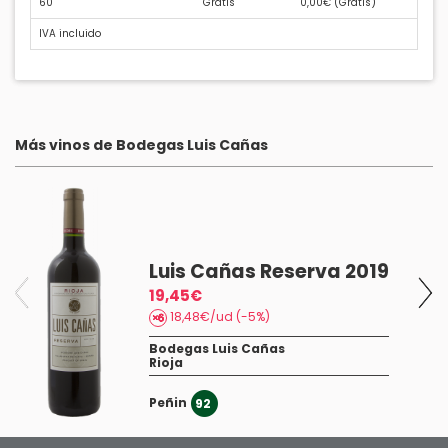
60
Gratis
0,00€ (
Gratis
)
IVA incluido
Más vinos de Bodegas Luis Cañas
20
Luis Cañas Reserva 2019
19,45€
18,48€/ud (-5%)
Bodegas Luis Cañas
Rioja
Peñin
92