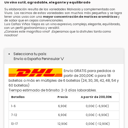
Un vino sutil, agradable, elegante y equilibrado
Su elaboración resulta de las variedades Malvasía y complementado con
Viura.
Los racimos de estas variedades son muchos más pequeños y se logra
tener unas uvas con una
mayor concentración de matices aromáticos
y
de sabor que en cepas convencionales.
Luis Cañas Viñas Viejas es un vino expresivo, complejo, elegante, equilibrado,
con un perfil gastronómico y versátil.
¿Conoces este magnífico vino? ¡Esperamos que lo disfrutes tanto como
nosotros!
Selecciona tu país:
Envío a España Peninsular
Envío GRATIS para pedidos a
partir de 200,00€ o para 18
botellas o más en múltiples de 6 botellas (24, 30, 36, 42, 48, 54 y
60 botellas)
Tiempo estimado de tránsito: 2-3 días laborables.
Botellas
Precio
A partir de 200,00€
1-6
6,90€
0,00€ (
-6,90€
)
7-12
6,90€
0,00€ (
-6,90€
)
13-17
12,90€
0,00€ (
-12,90€
)