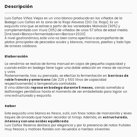
Descripción
Luis Cañas Viñas Viejas es un vino blanco producido en los viñedos de la
Bodega Luis Cañas en la zona de la Rioja Alavesa (D.O. Ca. Rioja). Es un
exquisito vino que se extrae a partir de las variedades Malvasía (90%) y
complementado con Viura (10%) de viñedos de unos 57 años de edad media.
[link:Izadi+Blanco+Fermentado+en+Barrica+2020]
A nivel gastronómico, este vino va bien como aperitivo o acompañante de
platos principales de pescados azules y blancos, mariscos, paellas y todo tipo
de arroces caldosos.
Elaboración
La vendimia se realiza de forma manual en cajas de pequeña capacidad y
cuando están en bodega tiene lugar una doble selección en mesa de racimos
y uvas.
Posteriormente, tras su prensado, se efectúa la fermentación en
barricas de
roble francés y americano
(de 225 y 550 litros de capacidad
respectivamente) a temperatura controlada.
El vino obtenido
reposa en bodega durante 5 meses,
siendo sometido a
battonages periódicos hasta el momento de ser embotellado para lograr un
vino estructurado y exquisito.
Sabor
Este exquisito vino blanco es fresco, sutil, con finas notas de manzanilla y leves
toques de anisado que hacen recordar al hinojo. Además, es
estructurado,
intenso y con una acidez equilibrada
.
Luis Cañas Reserva destaca por elegancia y por la presencia de notas frutales
muy frescas y matices florales con recuerdos a hierbas silvestres.