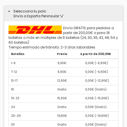
Selecciona tu país:
Envío a España Peninsular
Envío GRATIS para pedidos a
partir de 200,00€ o para 18
botellas o más en múltiples de 6 botellas (24, 30, 36, 42, 48, 54 y
60 botellas)
Tiempo estimado de tránsito: 2-3 días laborables.
Botellas
Precio
A partir de 200,00€
1-6
6,90€
0,00€ (
-6,90€
)
7-12
6,90€
0,00€ (
-6,90€
)
13-17
12,90€
0,00€ (
-12,90€
)
18
Gratis
0,00€ (
Gratis
)
19-23
15,90€
0,00€ (
-15,90€
)
24
Gratis
0,00€ (
Gratis
)
25-29
19,80€
0,00€ (
-19,80€
)
30
Gratis
0,00€ (
Gratis
)