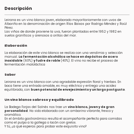
Descripción
Leirana es un vino blanco joven, elaborado mayoritariamente con uvas de
Albariño en la denominación de origen Rías Baixas por Rodrigo Méndez y Raúl
Pérez.
Las viñas de donde proviene la uva, fueron plantadas entre 1952 y 1982 en
suelos graníticos y arenosos a orillas del mar.
Elaboración
La elaboración de este vino blanco se realiza con una vendimia y selección
manual.
La fermentación alcohólica se hace en depósitos de acero
inoxidable
(60%)
y fudre de roble
(40%). El vino no recibe el proceso de
fermentación maloláctica
Sabor
Leirana es un vino blanco con una agradable expresión floral y hierbas. En
boca tiene una entrada amable, es muy eléctrico y entrega una acidez
equilibrada, con
buen potencial de envejecimiento y un largo postgusto
.
Un vino blanco sabroso y equilibrado
La Bodega Forjas del Salnés nos trae un
vino blanco, joven y de gran
personalidad
. Ha sido elaborado con un ambarino vibrante, fresco y
aromático.
En el ámbito gastronómico resulta el acompañante perfecto para comidas
como el pulpo a la gallega o lacón con grelos.
Y tú, ¿a qué esperas para probar este exquisito vino?