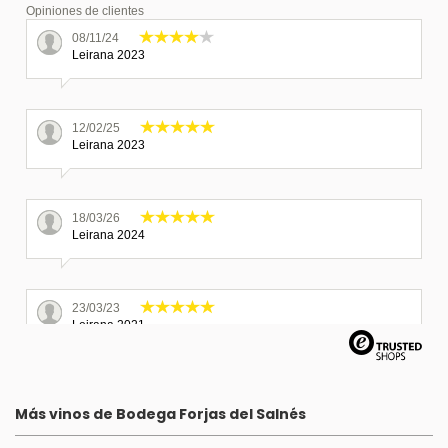
Opiniones de clientes
08/11/24
Leirana 2023
12/02/25
Leirana 2023
18/03/26
Leirana 2024
23/03/23
Leirana 2021
18/04/22
Más vinos de Bodega Forjas del Salnés
Leirana 2021
Great selection of spanish wines. Wines were carefully packed