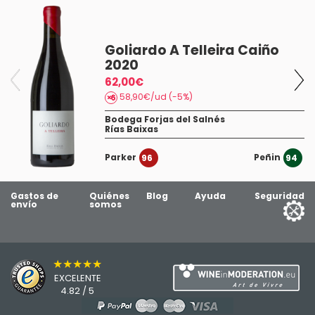
and delivered in a very short time.
Goliardo A Telleira Caiño
11/08/25
2020
Leirana 2024
nein danke
19
62,00€
58,90€/ud (-5%)
Bodega Forjas del Salnés
Rías Baixas
Parker
Peñin
96
94
Gastos de
Quiénes
Blog
Ayuda
Seguridad
envío
somos
★★★★★
EXCELENTE
4.82 / 5