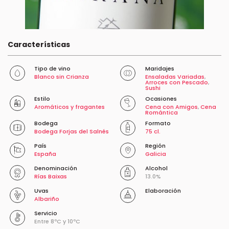
Características
Tipo de vino
Maridajes
Blanco sin Crianza
Ensaladas Variadas
,
Arroces con Pescado
,
Sushi
Estilo
Ocasiones
Aromáticos y fragantes
Cena con Amigos
,
Cena
Romántica
Bodega
Formato
Bodega Forjas del Salnés
75 cl.
País
Región
España
Galicia
Denominación
Alcohol
Rías Baixas
13.0%
Uvas
Elaboración
Albariño
Servicio
Entre 8ºC y 10ºC