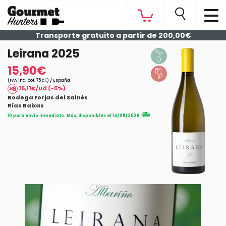
Transporte gratuito a partir de 200,00€
Leirana 2025
15,90€
(IVA inc. bot. 75 cl.) / España
15,11€/ud (-5%)
Bodega Forjas del Salnés
Rías Baixas
10 para envío inmediato. Más, disponibles el 14/08/2026