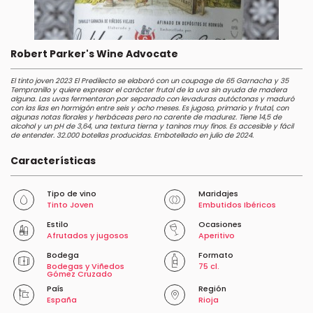
Robert Parker's Wine Advocate
El tinto joven 2023 El Predilecto se elaboró con un coupage de 65 Garnacha y 35
Tempranillo y quiere expresar el carácter frutal de la uva sin ayuda de madera
alguna. Las uvas fermentaron por separado con levaduras autóctonas y maduró
con las lías en hormigón entre seis y ocho meses. Es jugoso, primario y frutal, con
algunas notas florales y herbáceas pero no carente de madurez. Tiene 14,5 de
alcohol y un pH de 3,64, una textura tierna y taninos muy finos. Es accesible y fácil
de entender. 32.000 botellas producidas. Embotellado en julio de 2024.
Características
Tipo de vino
Maridajes
Tinto Joven
Embutidos Ibéricos
Estilo
Ocasiones
Afrutados y jugosos
Aperitivo
Bodega
Formato
Bodegas y Viñedos
75 cl.
Gómez Cruzado
País
Región
España
Rioja