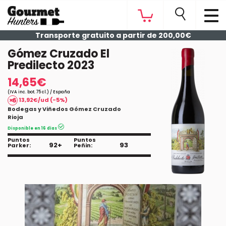
Transporte gratuito a partir de 200,00€
Gómez Cruzado El
Predilecto 2023
14,65€
(IVA inc. bot. 75 cl.) / España
13,92€/ud (-5%)
Bodegas y Viñedos Gómez Cruzado
Rioja
Disponible en 16 días
Puntos
Puntos
92+
93
Parker:
Peñin: