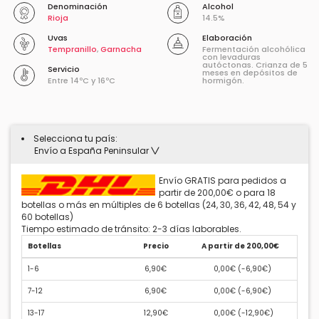
Denominación
Alcohol
Rioja
14.5%
Uvas
Elaboración
Tempranillo
,
Garnacha
Fermentación alcohólica
con levaduras
autóctonas. Crianza de 5
Servicio
meses en depósitos de
Entre 14ºC y 16ºC
hormigón.
Selecciona tu país:
Envío a España Peninsular
Envío GRATIS para pedidos a
partir de 200,00€ o para 18
botellas o más en múltiples de 6 botellas (24, 30, 36, 42, 48, 54 y
60 botellas)
Tiempo estimado de tránsito: 2-3 días laborables.
Botellas
Precio
A partir de 200,00€
1-6
6,90€
0,00€ (
-6,90€
)
7-12
6,90€
0,00€ (
-6,90€
)
13-17
12,90€
0,00€ (
-12,90€
)