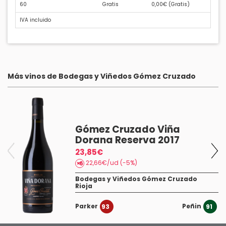
60
Gratis
0,00€ (
Gratis
)
IVA incluido
Más vinos de Bodegas y Viñedos Gómez Cruzado
Gómez Cruzado Viña
Dorana Reserva 2017
23,85€
22,66€/ud (-5%)
Bodegas y Viñedos Gómez Cruzado
Rioja
Parker
Peñin
93
91