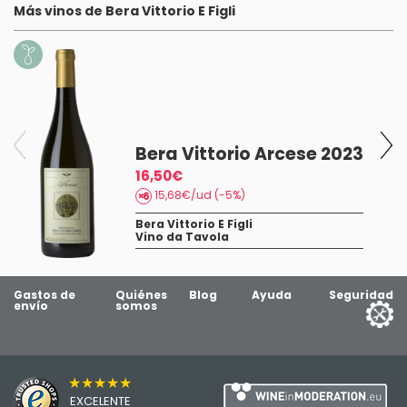
Más vinos de Bera Vittorio E Figli
Bera Vittorio Arcese 2023
16,50€
15,68€/ud (-5%)
Bera Vittorio E Figli
Vino da Tavola
Gastos de
Quiénes
Blog
Ayuda
Seguridad
envío
somos
★★★★★
EXCELENTE