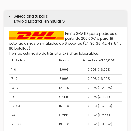
Selecciona tu país:
Envío a España Peninsular
Envío GRATIS para pedidos a
partir de 200,00€ o para 18
botellas o más en múltiples de 6 botellas (24, 30, 36, 42, 48, 54 y
60 botellas)
Tiempo estimado de tránsito: 2-3 días laborables.
Botellas
Precio
A partir de 200,00€
1-6
6,90€
0,00€ (
-6,90€
)
7-12
6,90€
0,00€ (
-6,90€
)
13-17
12,90€
0,00€ (
-12,90€
)
18
Gratis
0,00€ (
Gratis
)
19-23
15,90€
0,00€ (
-15,90€
)
24
Gratis
0,00€ (
Gratis
)
25-29
19,80€
0,00€ (
-19,80€
)