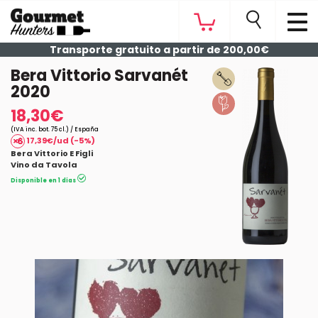
Transporte gratuito a partir de 200,00€
Bera Vittorio Sarvanét
2020
18,30€
(IVA inc. bot. 75 cl.) / España
17,39€/ud (-5%)
Bera Vittorio E Figli
Vino da Tavola
Disponible en 1 días