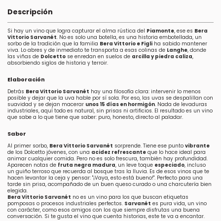
Descripción
Si hay un vino que logra capturar el alma rústica del
Piamonte
, ese es
Bera
Vittorio Sarvanét
. No es solo una botella, es una historia embotellada, un
sorbo de la tradición que la familia
Bera Vittorio e Figli
ha sabido mantener
viva. Lo abres y de inmediato te transporta a esas colinas de
Langhe
, donde
las viñas de
Dolcetto
se enredan en suelos de
arcilla y piedra caliza
,
absorbiendo siglos de historia y terroir.
Elaboración
Detrás
Bera Vittorio Sarvanét
hay una filosofía clara: intervenir lo menos
posible y dejar que la uva hable por sí sola. Por eso, las uvas se despalillan con
suavidad y se dejan macerar
unos 15 días en hormigón
. Nada de levaduras
industriales, aquí todo es natural, sin prisas ni artificios. El resultado es un vino
que sabe a lo que tiene que saber: puro, honesto, directo al paladar.
Sabor
Al primer sorbo,
Bera Vittorio Sarvanét
sorprende. Tiene ese punto
vibrante
de los Dolcetto jóvenes, con una
acidez refrescante
que lo hace ideal para
animar cualquier comida. Pero no es solo frescura, también hay profundidad.
Aparecen notas de
fruta negra madura
, un leve toque
especiado
, incluso
un guiño terroso que recuerda al bosque tras la lluvia. Es de esos vinos que te
hacen levantar la ceja y pensar: "¡Vaya, esto está bueno!". Perfecto para una
tarde sin prisa, acompañado de un buen queso curado o una charcutería bien
elegida.
Bera Vittorio Sarvanét
no es un vino para los que buscan etiquetas
pomposas o procesos industriales perfectos.
Sarvanét
es pura vida, un vino
con carácter, como esos amigos con los que siempre disfrutas una buena
conversación. Si te gusta el vino que cuenta historias, este te va a encantar.