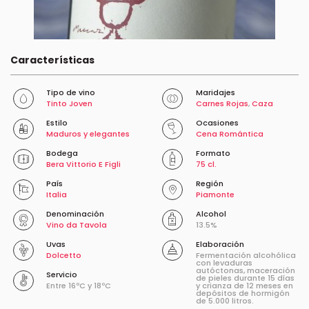
Características
Tipo de vino
Maridajes
Tinto Joven
Carnes Rojas
,
Caza
Estilo
Ocasiones
Maduros y elegantes
Cena Romántica
Bodega
Formato
Bera Vittorio E Figli
75 cl.
País
Región
Italia
Piamonte
Denominación
Alcohol
Vino da Tavola
13.5%
Uvas
Elaboración
Dolcetto
Fermentación alcohólica
con levaduras
autóctonas, maceración
Servicio
de pieles durante 15 días
Entre 16ºC y 18ºC
y crianza de 12 meses en
depósitos de hormigón
de 5.000 litros.