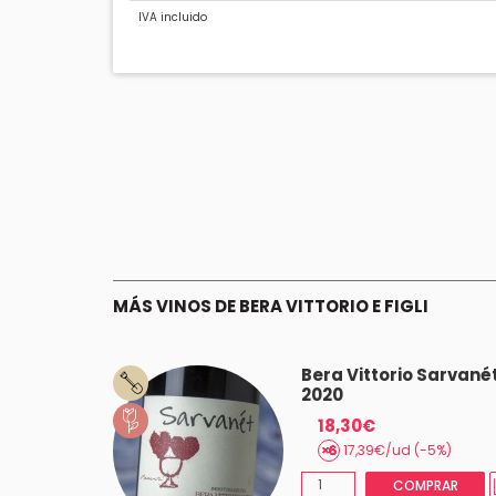
IVA incluido
MÁS VINOS DE BERA VITTORIO E FIGLI
o Barbera
Bera Vittorio Sarvané
 Malo 2021
2020
18,30€
17,39€/ud (-5%)
OTADO
COMPRAR