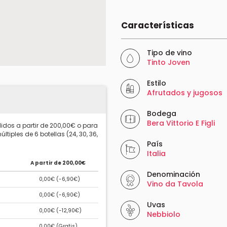
Características
Tipo de vino
Tinto Joven
Estilo
Afrutados y jugosos
Bodega
Bera Vittorio E Figli
idos a partir de 200,00€ o para
ltiples de 6 botellas (24, 30, 36,
País
Italia
A partir de 200,00€
Denominación
0,00€ (
-6,90€
)
Vino da Tavola
0,00€ (
-6,90€
)
Uvas
0,00€ (
-12,90€
)
Nebbiolo
0,00€ (
Gratis
)