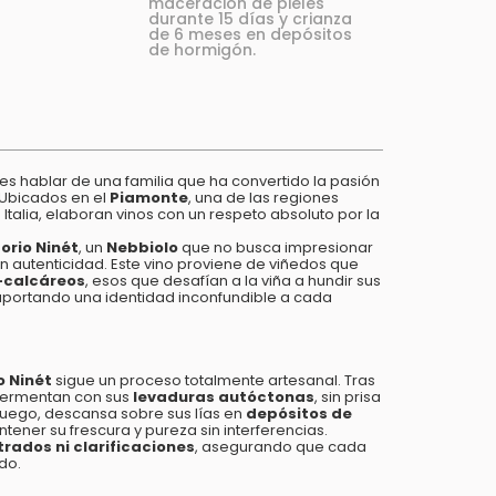
maceración de pieles
durante 15 días y crianza
de 6 meses en depósitos
de hormigón.
es hablar de una familia que ha convertido la pasión
. Ubicados en el
Piamonte
, una de las regiones
talia, elaboran vinos con un respeto absoluto por la
torio Ninét
, un
Nebbiolo
que no busca impresionar
con autenticidad. Este vino proviene de viñedos que
calcáreos
, esos que desafían a la viña a hundir sus
aportando una identidad inconfundible a cada
o Ninét
sigue un proceso totalmente artesanal. Tras
 fermentan con sus
levaduras autóctonas
, sin prisa
Luego, descansa sobre sus lías en
depósitos de
ntener su frescura y pureza sin interferencias.
ltrados ni clarificaciones
, asegurando que cada
edo.