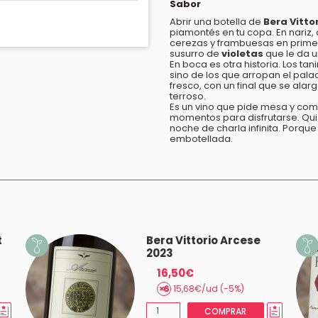
Sabor
Abrir una botella de
Bera Vitto
piamontés en tu copa. En nariz,
cerezas y frambuesas en primer
susurro de
violetas
que le da u
En boca es otra historia. Los t
sino de los que arropan el pal
fresco, con un final que se ala
terroso.
Es un vino que pide mesa y com
momentos para disfrutarse. Qui
noche de charla infinita. Porqu
embotellada.
t
Bera Vittorio Arcese
2023
16,50€
15,68€/ud (-5%)
COMPRAR