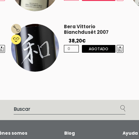
Bera Vittorio
Bianchdusèt 2007
38,20€
AGOTADO
énes somos
Blog
Ayuda