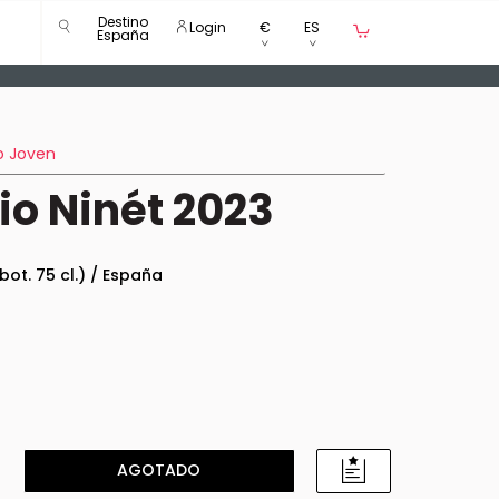
Destino
Login
€
ES
España
o Joven
io Ninét 2023
 bot. 75 cl.) / España
AGOTADO