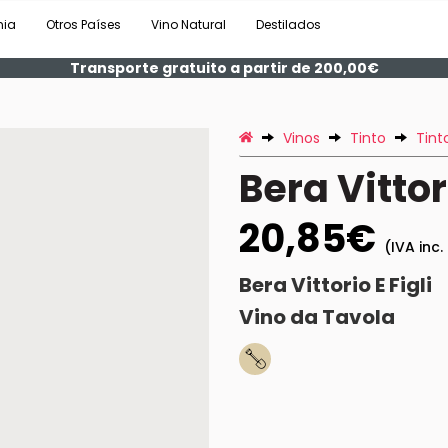
nia
Otros Países
Vino Natural
Destilados
Transporte gratuito a partir de 200,00€
Vinos
Tinto
Tint
Bera Vittor
20,85€
(IVA inc.
Bera Vittorio E Figli
Vino da Tavola