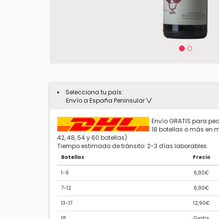
Selecciona tu país:
Envío a España Peninsular
Envío GRATIS para ped
18 botellas o más en mú
42, 48, 54 y 60 botellas)
Tiempo estimado de tránsito: 2-3 días laborables.
Botellas
Precio
1-6
6,90€
7-12
6,90€
13-17
12,90€
18
Gratis