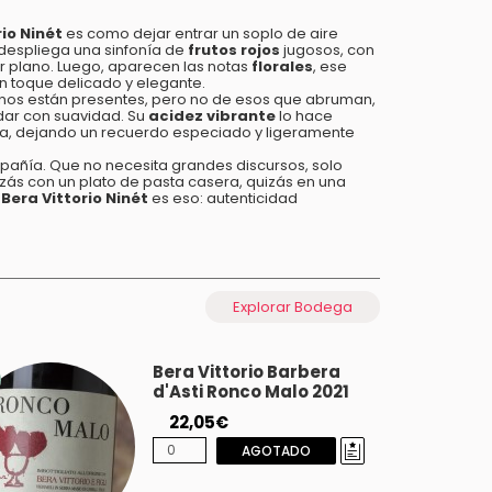
rio Ninét
es como dejar entrar un soplo de aire
 despliega una sinfonía de
frutos rojos
jugosos, con
 plano. Luego, aparecen las notas
florales
, ese
n toque delicado y elegante.
aninos están presentes, pero no de esos que abruman,
adar con suavidad. Su
acidez vibrante
lo hace
rga, dejando un recuerdo especiado y ligeramente
pañía. Que no necesita grandes discursos, solo
zás con un plato de pasta casera, quizás en una
e
Bera Vittorio Ninét
es eso: autenticidad
Explorar Bodega
Bera Vittorio Barbera
d'Asti Ronco Malo 2021
22,05€
AGOTADO