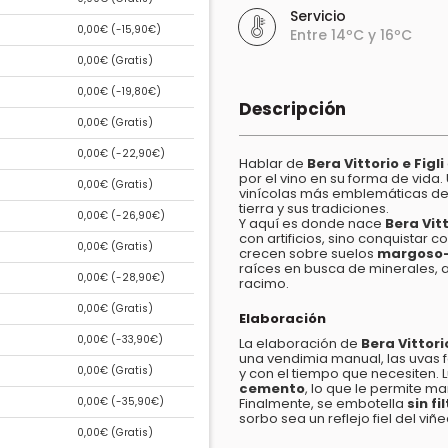
Servicio
0,00€ (
-15,90€
)
Entre 14ºC y 16ºC
0,00€ (
Gratis
)
0,00€ (
-19,80€
)
Descripción
0,00€ (
Gratis
)
0,00€ (
-22,90€
)
Hablar de
Bera Vittorio e Figli
por el vino en su forma de vida
0,00€ (
Gratis
)
vinícolas más emblemáticas de I
tierra y sus tradiciones.
0,00€ (
-26,90€
)
Y aquí es donde nace
Bera Vit
con artificios, sino conquistar 
0,00€ (
Gratis
)
crecen sobre suelos
margoso-
raíces en busca de minerales, 
0,00€ (
-28,90€
)
racimo.
0,00€ (
Gratis
)
Elaboración
0,00€ (
-33,90€
)
La elaboración de
Bera Vittori
una vendimia manual, las uvas
0,00€ (
Gratis
)
y con el tiempo que necesiten. 
cemento
, lo que le permite ma
0,00€ (
-35,90€
)
Finalmente, se embotella
sin fi
sorbo sea un reflejo fiel del viñ
0,00€ (
Gratis
)