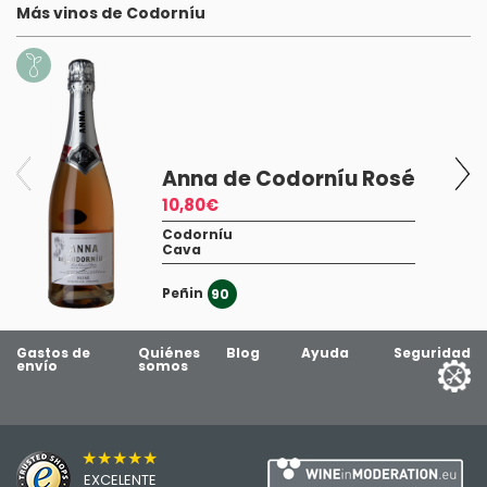
Más vinos de Codorníu
Anna de Codorníu Rosé
10,80€
Codorníu
Cava
Peñin
90
Gastos de
Quiénes
Blog
Ayuda
Seguridad
envío
somos
★★★★★
EXCELENTE