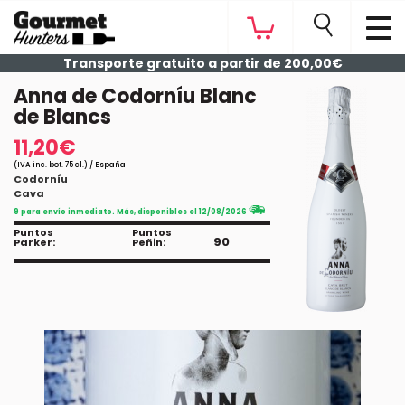
Transporte gratuito a partir de 200,00€
Anna de Codorníu Blanc
de Blancs
11,20€
(IVA inc. bot. 75 cl.) / España
Codorníu
Cava
9 para envío inmediato. Más, disponibles el 12/08/2026
Puntos
Puntos
90
Parker:
Peñin: