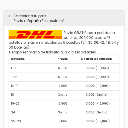
Selecciona tu país:
Envío a España Peninsular
Envío GRATIS para pedidos a
partir de 200,00€ o para 18
botellas o más en múltiples de 6 botellas (24, 30, 36, 42, 48, 54 y
60 botellas)
Tiempo estimado de tránsito: 2-3 días laborables.
Botellas
Precio
A partir de 200,00€
1-6
6,90€
0,00€ (
-6,90€
)
7-12
6,90€
0,00€ (
-6,90€
)
13-17
12,90€
0,00€ (
-12,90€
)
18
Gratis
0,00€ (
Gratis
)
19-23
15,90€
0,00€ (
-15,90€
)
24
Gratis
0,00€ (
Gratis
)
25-29
19,80€
0,00€ (
-19,80€
)