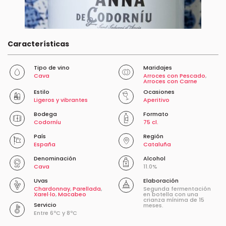
Características
Tipo de vino
Maridajes
Cava
Arroces con Pescado
,
Arroces con Carne
Estilo
Ocasiones
Ligeros y vibrantes
Aperitivo
Bodega
Formato
Codorníu
75 cl.
País
Región
España
Cataluña
Denominación
Alcohol
Cava
11.0%
Uvas
Elaboración
Chardonnay
,
Parellada
,
Segunda fermentación
Xarel·lo
,
Macabeo
en botella con una
crianza mínima de 15
Servicio
meses.
Entre 6ºC y 8ºC