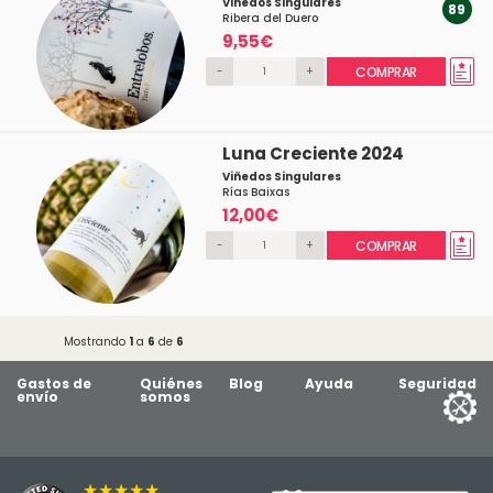
Viñedos Singulares
89
Ribera del Duero
9,55€
-
+
COMPRAR
Luna Creciente 2024
Viñedos Singulares
Rías Baixas
12,00€
-
+
COMPRAR
Mostrando
1
a
6
de
6
Gastos de
Quiénes
Blog
Ayuda
Seguridad
envío
somos
★★★★★