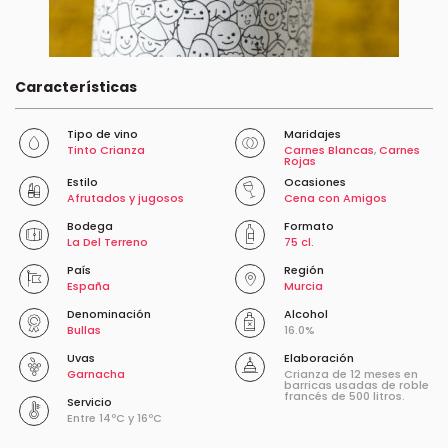
Características
Tipo de vino
Maridajes
Tinto Crianza
Carnes Blancas
,
Carnes
Rojas
Estilo
Ocasiones
Afrutados y jugosos
Cena con Amigos
Bodega
Formato
La Del Terreno
75 cl.
País
Región
España
Murcia
Denominación
Alcohol
Bullas
16.0%
Uvas
Elaboración
Garnacha
Crianza de 12 meses en
barricas usadas de roble
francés de 500 litros.
Servicio
Entre 14ºC y 16ºC