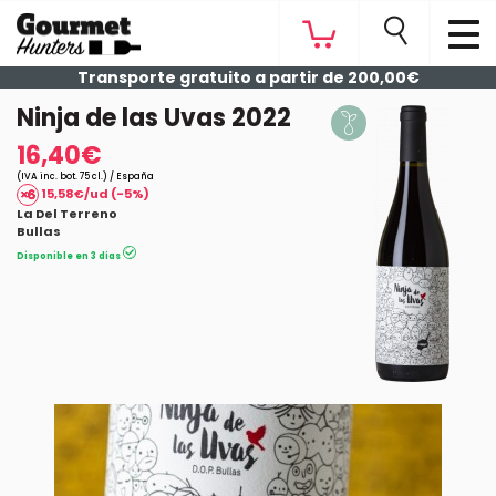
Transporte gratuito a partir de 200,00€
Ninja de las Uvas 2022
16,40€
(IVA inc. bot. 75 cl.) / España
15,58€/ud (-5%)
La Del Terreno
Bullas
Disponible en 3 días