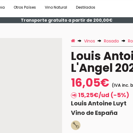
nia
Otros Países
Vino Natural
Destilados
Transporte gratuito a partir de 200,00€
Vinos
Rosado
Ro
Louis Anto
L'Angel 20
16,05€
(IVA inc. 
15,25€/ud (-5%)
Louis Antoine Luyt
Vino de España