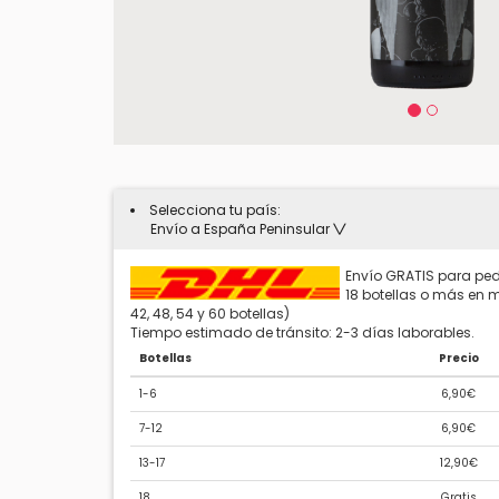
Selecciona tu país:
Envío a España Peninsular
Envío GRATIS para ped
18 botellas o más en mú
42, 48, 54 y 60 botellas)
Tiempo estimado de tránsito: 2-3 días laborables.
Botellas
Precio
1-6
6,90€
7-12
6,90€
13-17
12,90€
18
Gratis