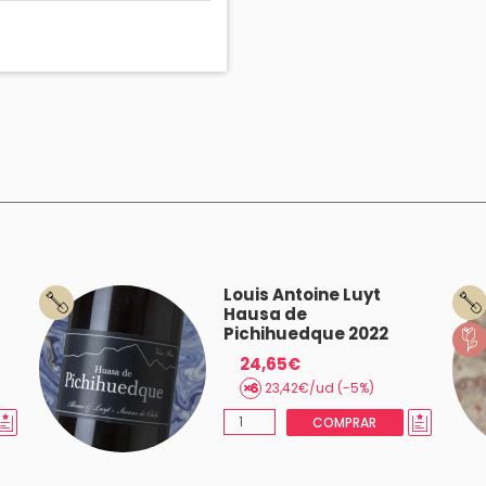
Louis Antoine Luyt
Hausa de
Pichihuedque 2022
24,65€
23,42€/ud (-5%)
COMPRAR