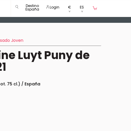
Destino
Login
€
ES
España
sado Joven
ine Luyt Puny de
21
bot. 75 cl.) / España