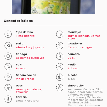
Características
Tipo de vino
Maridajes
Tinto Crianza
Carnes Blancas
,
Carnes
Rojas
Estilo
Ocasiones
Afrutados y jugosos
Cena con Amigos
Bodega
Formato
La Combe aux Rêves
75 cl.
País
Región
Francia
Saboya
Denominación
Alcohol
Vin de France
13.5%
Uvas
Elaboración
Gamay
,
Mondeuse
,
Fermentación alcohólica
Peloursin
espontánea con racimos
enteros, levaduras
Servicio
autóctonas y 15 días de
maceración en depósitos
Entre 14ºC y 16ºC
de fibra de vidrio.
Crianza de 12 meses en