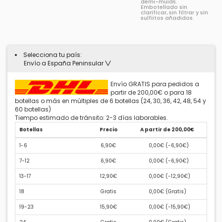
demi-muids.
Embotellado sin
clarificar, sin filtrar y sin
sulfiitos añadidos.
Selecciona tu país:
Envío a España Peninsular
Envío GRATIS para pedidos a
partir de 200,00€ o para 18
botellas o más en múltiples de 6 botellas (24, 30, 36, 42, 48, 54 y
60 botellas)
Tiempo estimado de tránsito: 2-3 días laborables.
Botellas
Precio
A partir de 200,00€
1-6
6,90€
0,00€ (
-6,90€
)
7-12
6,90€
0,00€ (
-6,90€
)
13-17
12,90€
0,00€ (
-12,90€
)
18
Gratis
0,00€ (
Gratis
)
19-23
15,90€
0,00€ (
-15,90€
)