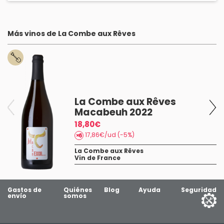
Más vinos de La Combe aux Rêves
La Combe aux Rêves
Macabeuh 2022
18,80€
17,86€/ud (-5%)
La Combe aux Rêves
Vin de France
Gastos de
Quiénes
Blog
Ayuda
Seguridad
envío
somos